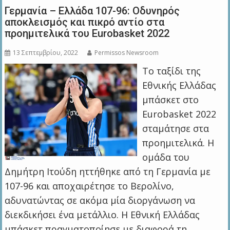
Γερμανία – Ελλάδα 107-96: Οδυνηρός
αποκλεισμός και πικρό αντίο στα
προημιτελικά του Eurobasket 2022
13 Σεπτεμβρίου, 2022
Permissos Newsroom
Το ταξίδι της
Εθνικής Ελλάδας
μπάσκετ στο
Eurobasket 2022
σταμάτησε στα
προημιτελικά. Η
ομάδα του
Δημήτρη Ιτούδη ηττήθηκε από τη Γερμανία με
107-96 και αποχαιρέτησε τo Βερολίνο,
αδυνατώντας σε ακόμα μία διοργάνωση να
διεκδικήσει ένα μετάλλιο. Η Εθνική Ελλάδας
μπάσκετ πραγματοποίησε με διαφορά τη