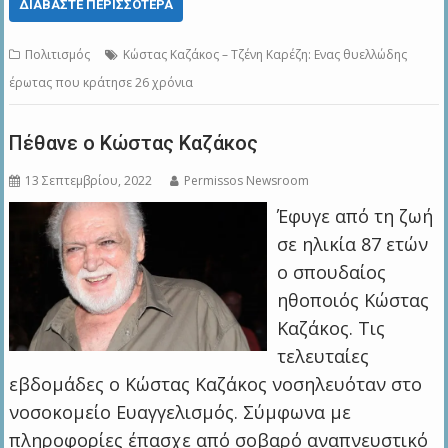
ΔΙΑΒΆΣΤΕ ΠΕΡΙΣΣΌΤΕΡΑ
Πολιτισμός
Κώστας Καζάκος – Τζένη Καρέζη: Ενας θυελλώδης
έρωτας που κράτησε 26 χρόνια
Πέθανε ο Κώστας Καζάκος
13 Σεπτεμβρίου, 2022
Permissos Newsroom
Έφυγε από τη ζωή
σε ηλικία 87 ετών
ο σπουδαίος
ηθοποιός Κώστας
Καζάκος. Τις
τελευταίες
εβδομάδες ο Κώστας Καζάκος νοσηλευόταν στο
νοσοκομείο Ευαγγελισμός. Σύμφωνα με
πληροφορίες έπασχε από σοβαρό αναπνευστικό