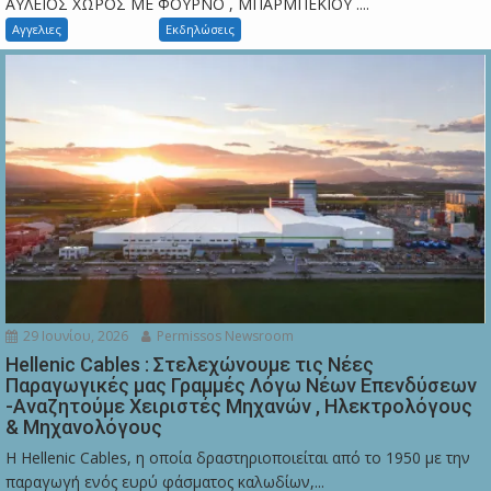
ΑΥΛΕΙΟΣ ΧΩΡΟΣ ΜΕ ΦΟΥΡΝΟ , ΜΠΑΡΜΠΕΚΙΟΥ ....
Αγγελιες
Εκδηλώσεις
29 Ιουνίου, 2026
Permissos Newsroom
Hellenic Cables : Στελεχώνουμε τις Νέες
Παραγωγικές μας Γραμμές Λόγω Νέων Επενδύσεων
-Αναζητούμε Χειριστές Μηχανών , Ηλεκτρολόγους
& Μηχανολόγους
Η Hellenic Cables, η οποία δραστηριοποιείται από το 1950 με την
παραγωγή ενός ευρύ φάσματος καλωδίων,...