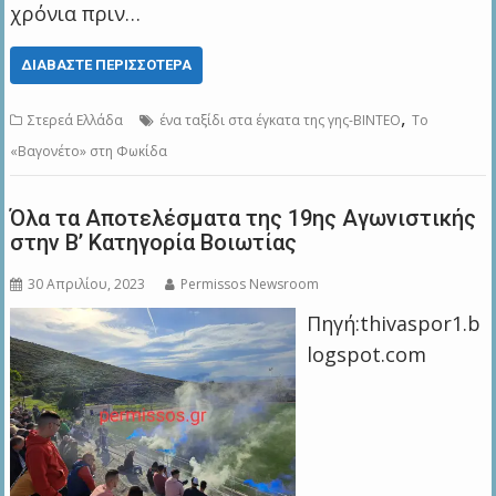
χρόνια πριν…
ΔΙΑΒΆΣΤΕ ΠΕΡΙΣΣΌΤΕΡΑ
,
Στερεά Ελλάδα
ένα ταξίδι στα έγκατα της γης-ΒΙΝΤΕΟ
Το
«Βαγονέτο» στη Φωκίδα
Όλα τα Αποτελέσματα της 19ης Αγωνιστικής
στην Β’ Κατηγορία Βοιωτίας
30 Απριλίου, 2023
Permissos Newsroom
Πηγή:thivaspor1.b
logspot.com