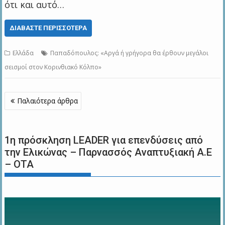
ότι και αυτό…
ΔΙΑΒΆΣΤΕ ΠΕΡΙΣΣΌΤΕΡΑ
Ελλάδα
Παπαδόπουλος: «Αργά ή γρήγορα θα έρθουν μεγάλοι
σεισμοί στον Κορινθιακό Κόλπο»
Πλοήγηση
Παλαιότερα άρθρα
άρθρων
1η πρόσκληση LEADER για επενδύσεις από
την Ελικώνας – Παρνασσός Αναπτυξιακή Α.Ε
– ΟΤΑ