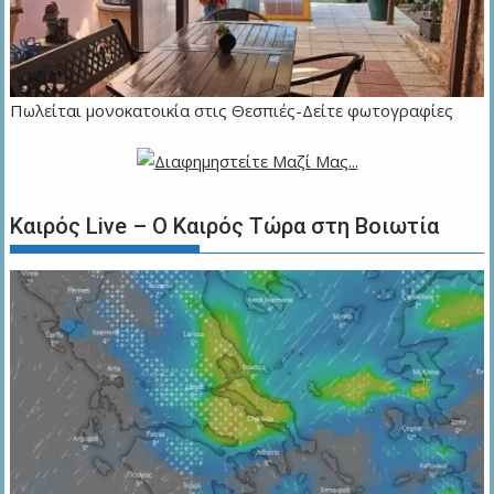
Πωλείται μονοκατοικία στις Θεσπιές-Δείτε φωτογραφίες
Καιρός Live – Ο Καιρός Τώρα στη Βοιωτία