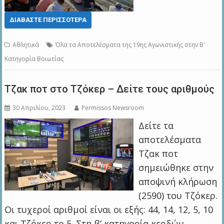
ΔΙΑΒΆΣΤΕ ΠΕΡΙΣΣΌΤΕΡΑ
Αθλητικά
Όλα τα Αποτελέσματα της 19ης Αγωνιστικής στην Β'
Κατηγορία Βοιωτίας
Τζακ ποτ στο Τζόκερ – Δείτε τους αριθμούς
30 Απριλίου, 2023
Permissos Newsroom
Δείτε τα
αποτελέσματα
Τζακ ποτ
σημειώθηκε στην
αποψινή κλήρωση
(2590) του Τζόκερ.
Οι τυχεροί αριθμοί είναι οι εξής: 44, 14, 12, 5, 10
και Τζόκερ το 5. Στη β’ κατηγορία κερδών