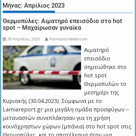
Μήνας:
Απρίλιος 2023
Θερμοπύλες: Αιματηρό επεισόδιο στο hot
spot – Μαχαίρωσαν γυναίκα
30 Απριλίου, 2023
Permissos Newsroom
Αιματηρό
επεισόδιο
σημειώθηκε στο
hot spot
Θερμοπυλών το
μεσημέρι της
Κυριακής (30.04.2023). Σύμφωνα με το
Lamiareport.gr μια μεγάλη ομάδα προσφύγων –
μεταναστών συνεπλάκησαν για τη χρήση
κοινόχρηστων χώρων (μπάνια) στο hot spot στις
Θερμοπύλες, και το αποτέλεσμα ήταν μια