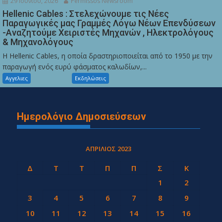
29 Ιουνίου, 2026
Permissos Newsroom
Hellenic Cables : Στελεχώνουμε τις Νέες
Παραγωγικές μας Γραμμές Λόγω Νέων Επενδύσεων
-Αναζητούμε Χειριστές Μηχανών , Ηλεκτρολόγους
& Μηχανολόγους
Η Hellenic Cables, η οποία δραστηριοποιείται από το 1950 με την
παραγωγή ενός ευρύ φάσματος καλωδίων,...
Αγγελιες
Εκδηλώσεις
Ημερολόγιο Δημοσιεύσεων
ΑΠΡΊΛΙΟΣ 2023
Δ
Τ
Τ
Π
Π
Σ
Κ
1
2
3
4
5
6
7
8
9
10
11
12
13
14
15
16