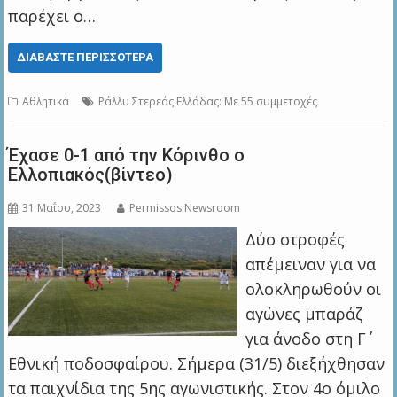
παρέχει ο…
ΔΙΑΒΆΣΤΕ ΠΕΡΙΣΣΌΤΕΡΑ
Αθλητικά
Ράλλυ Στερεάς Ελλάδας: Με 55 συμμετοχές
Έχασε 0-1 από την Κόρινθο ο
Ελλοπιακός(βίντεο)
31 Μαΐου, 2023
Permissos Newsroom
Δύο στροφές
απέμειναν για να
ολοκληρωθούν οι
αγώνες μπαράζ
για άνοδο στη Γ΄
Εθνική ποδοσφαίρου. Σήμερα (31/5) διεξήχθησαν
τα παιχνίδια της 5ης αγωνιστικής. Στον 4ο όμιλο