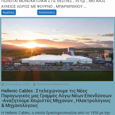
ΠΩΛΕΙΤΑΙ ΜΟΝΟΚΑΤΟΙΚΙΑ ΣΤΙΣ ΘΕΣΠΙΕΣ , 55 τ.μ. , ΜΕΓΑΛΟΣ
ΑΥΛΕΙΟΣ ΧΩΡΟΣ ΜΕ ΦΟΥΡΝΟ , ΜΠΑΡΜΠΕΚΙΟΥ ....
Αγγελιες
Εκδηλώσεις
29 Ιουνίου, 2026
Permissos Newsroom
Hellenic Cables : Στελεχώνουμε τις Νέες
Παραγωγικές μας Γραμμές Λόγω Νέων Επενδύσεων
-Αναζητούμε Χειριστές Μηχανών , Ηλεκτρολόγους
& Μηχανολόγους
Η Hellenic Cables, η οποία δραστηριοποιείται από το 1950 με την