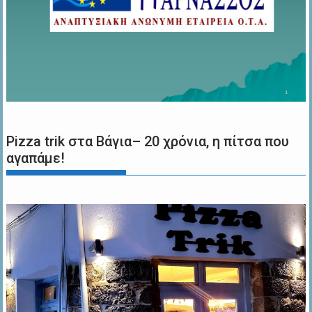
Pizza trik στα Βάγια– 20 χρόνια, η πίτσα που
αγαπάμε!