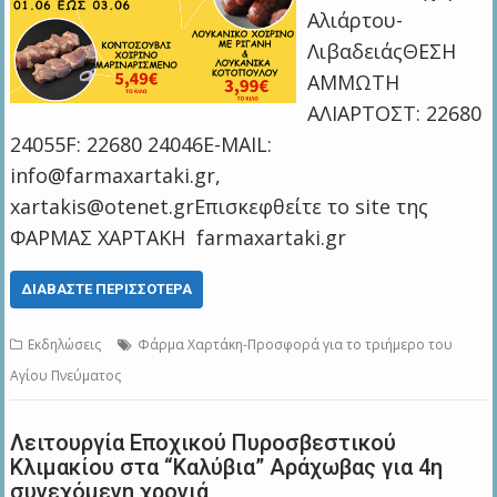
Αλιάρτου-
ΛιβαδειάςΘΕΣΗ
ΑΜΜΩΤΗ
ΑΛΙΑΡΤΟΣΤ: 22680
24055F: 22680 24046E-MAIL:
info@farmaxartaki.gr,
xartakis@otenet.grΕπισκεφθείτε το site της
ΦΑΡΜΑΣ ΧΑΡΤΑΚΗ farmaxartaki.gr
ΔΙΑΒΆΣΤΕ ΠΕΡΙΣΣΌΤΕΡΑ
Εκδηλώσεις
Φάρμα Χαρτάκη-Προσφορά για το τριήμερο του
Αγίου Πνεύματος
Λειτουργία Εποχικού Πυροσβεστικού
Κλιμακίου στα “Καλύβια” Αράχωβας για 4η
συνεχόμενη χρονιά