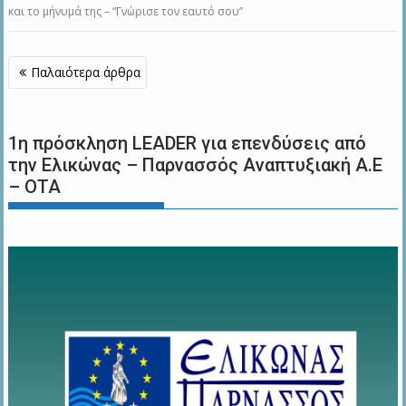
και το μήνυμά της – “Γνώρισε τον εαυτό σου”
Πλοήγηση
Παλαιότερα άρθρα
άρθρων
1η πρόσκληση LEADER για επενδύσεις από
την Ελικώνας – Παρνασσός Αναπτυξιακή Α.Ε
– ΟΤΑ