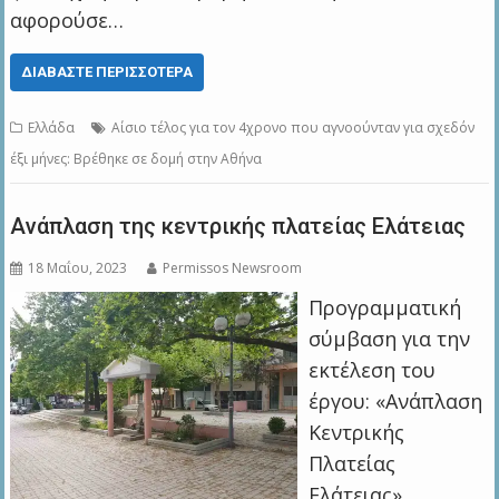
αφορούσε…
ΔΙΑΒΆΣΤΕ ΠΕΡΙΣΣΌΤΕΡΑ
Ελλάδα
Αίσιο τέλος για τον 4χρονο που αγνοούνταν για σχεδόν
έξι μήνες: Βρέθηκε σε δομή στην Αθήνα
Ανάπλαση της κεντρικής πλατείας Ελάτειας
18 Μαΐου, 2023
Permissos Newsroom
Προγραμματική
σύμβαση για την
εκτέλεση του
έργου: «Ανάπλαση
Κεντρικής
Πλατείας
Ελάτειας»,