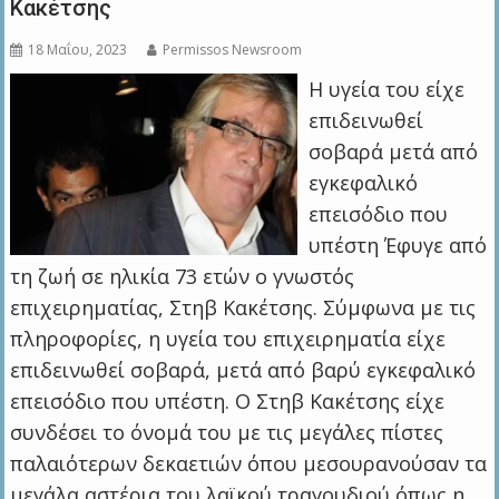
Κακέτσης
18 Μαΐου, 2023
Permissos Newsroom
Η υγεία του είχε
επιδεινωθεί
σοβαρά μετά από
εγκεφαλικό
επεισόδιο που
υπέστη Έφυγε από
τη ζωή σε ηλικία 73 ετών ο γνωστός
επιχειρηματίας, Στηβ Κακέτσης. Σύμφωνα με τις
πληροφορίες, η υγεία του επιχειρηματία είχε
επιδεινωθεί σοβαρά, μετά από βαρύ εγκεφαλικό
επεισόδιο που υπέστη. Ο Στηβ Κακέτσης είχε
συνδέσει το όνομά του με τις μεγάλες πίστες
παλαιότερων δεκαετιών όπου μεσουρανούσαν τα
μεγάλα αστέρια του λαϊκού τραγουδιού όπως η