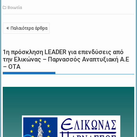
Βοιωτία
Πλοήγηση
Παλαιότερα άρθρα
άρθρων
1η πρόσκληση LEADER για επενδύσεις από
την Ελικώνας – Παρνασσός Αναπτυξιακή Α.Ε
– ΟΤΑ