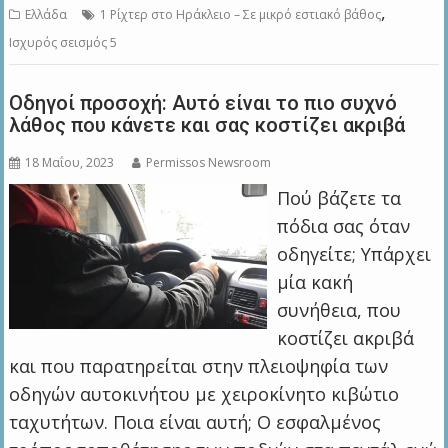
,
Ελλάδα
1 Ρίχτερ στο Ηράκλειο – Σε μικρό εστιακό βάθος
Ισχυρός σεισμός 5
Οδηγοί προσοχή: Αυτό είναι το πιο συχνό
λάθος που κάνετε και σας κοστίζει ακριβά
18 Μαΐου, 2023
Permissos Newsroom
Πού βάζετε τα
πόδια σας όταν
οδηγείτε; Υπάρχει
μία κακή
συνήθεια, που
κοστίζει ακριβά
και που παρατηρείται στην πλειοψηφία των
οδηγών αυτοκινήτου με χειροκίνητο κιβώτιο
ταχυτήτων. Ποια είναι αυτή; Ο εσφαλμένος