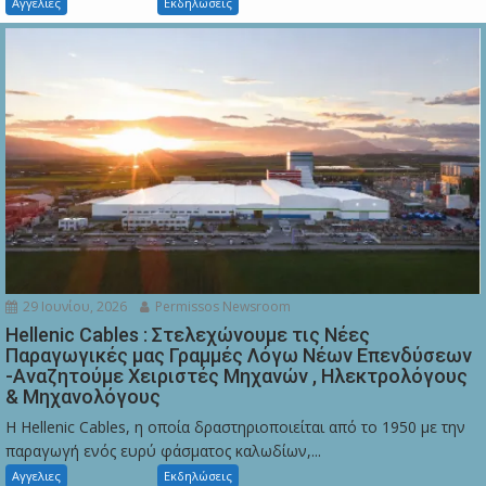
Αγγελιες
Εκδηλώσεις
29 Ιουνίου, 2026
Permissos Newsroom
Hellenic Cables : Στελεχώνουμε τις Νέες
Παραγωγικές μας Γραμμές Λόγω Νέων Επενδύσεων
-Αναζητούμε Χειριστές Μηχανών , Ηλεκτρολόγους
& Μηχανολόγους
Η Hellenic Cables, η οποία δραστηριοποιείται από το 1950 με την
παραγωγή ενός ευρύ φάσματος καλωδίων,...
Αγγελιες
Εκδηλώσεις