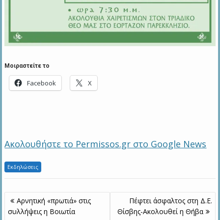
Μοιραστείτε το
Facebook
X
Ακολουθήστε το Permissos.gr στο Google News
Εκδηλώσεις
Πλοήγηση
Αρνητική «πρωτιά» στις
Πέφτει άσφαλτος στη Δ.Ε.
άρθρων
συλλήψεις η Βοιωτία
Θίσβης-Ακολουθεί η Θήβα