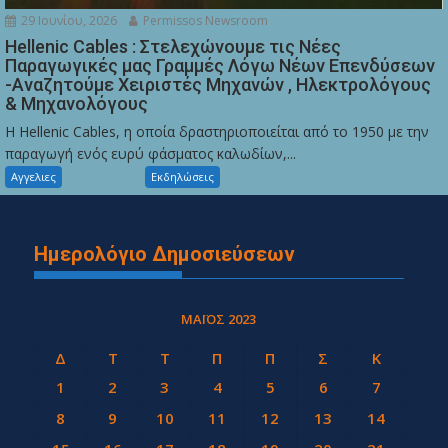
29 Ιουνίου, 2026
Permissos Newsroom
Hellenic Cables : Στελεχώνουμε τις Νέες
Παραγωγικές μας Γραμμές Λόγω Νέων Επενδύσεων
-Αναζητούμε Χειριστές Μηχανών , Ηλεκτρολόγους
& Μηχανολόγους
Η Hellenic Cables, η οποία δραστηριοποιείται από το 1950 με την
παραγωγή ενός ευρύ φάσματος καλωδίων,...
Αγγελιες
Εκδηλώσεις
Ημερολόγιο Δημοσιεύσεων
ΜΆΙΟΣ 2023
Δ
Τ
Τ
Π
Π
Σ
Κ
1
2
3
4
5
6
7
8
9
10
11
12
13
14