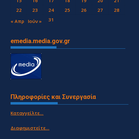
15
16
17
18
19
20
21
22
23
24
25
26
27
28
29
30
31
« Απρ
Ιούν »
emedia.media.gov.gr
Πληροφορίες και Συνεργασία
Καταγγείλτε...
Διαφημιστείτε...