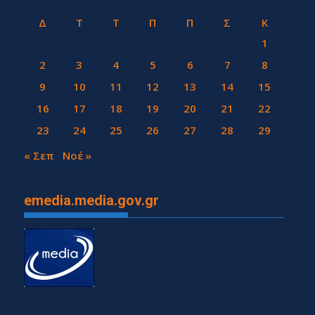
Δ
Τ
Τ
Π
Π
Σ
Κ
1
2
3
4
5
6
7
8
9
10
11
12
13
14
15
16
17
18
19
20
21
22
23
24
25
26
27
28
29
30
31
« Σεπ
Νοέ »
emedia.media.gov.gr