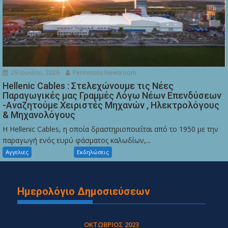
29 Ιουνίου, 2026
Permissos Newsroom
Hellenic Cables : Στελεχώνουμε τις Νέες
Παραγωγικές μας Γραμμές Λόγω Νέων Επενδύσεων
-Αναζητούμε Χειριστές Μηχανών , Ηλεκτρολόγους
& Μηχανολόγους
Η Hellenic Cables, η οποία δραστηριοποιείται από το 1950 με την
παραγωγή ενός ευρύ φάσματος καλωδίων,...
Αγγελιες
Εκδηλώσεις
Ημερολόγιο Δημοσιεύσεων
ΟΚΤΏΒΡΙΟΣ 2023