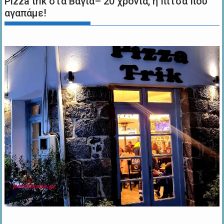
Pizza trik στα Βάγια– 20 χρόνια, η πίτσα που
αγαπάμε!