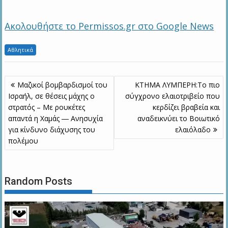
Ακολουθήστε το Permissos.gr στο Google News
Αθλητικά
Πλοήγηση
Μαζικοί βομβαρδισμοί του
ΚΤΗΜΑ ΛΥΜΠΕΡΗ:Το πιο
άρθρων
Ισραήλ, σε θέσεις μάχης ο
σύγχρονο ελαιοτριβείο που
στρατός – Με ρουκέτες
κερδίζει βραβεία και
απαντά η Χαμάς ― Ανησυχία
αναδεικνύει το Βοιωτικό
για κίνδυνο διάχυσης του
ελαιόλαδο
πολέμου
Random Posts