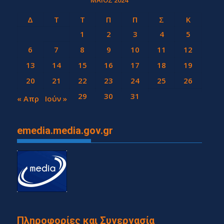
ΜΆΙΟΣ 2024
Δ
Τ
Τ
Π
Π
Σ
Κ
1
2
3
4
5
6
7
8
9
10
11
12
13
14
15
16
17
18
19
20
21
22
23
24
25
26
27
28
29
30
31
« Απρ
Ιούν »
emedia.media.gov.gr
Πληροφορίες και Συνεργασία