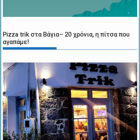
Pizza trik στα Βάγια– 20 χρόνια, η πίτσα που
αγαπάμε!