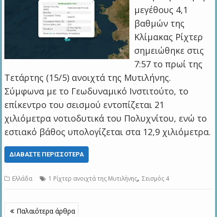
μεγέθους 4,1
βαθμών της
Κλίμακας Ρίχτερ
σημειώθηκε στις
7:57 το πρωί της
Τετάρτης (15/5) ανοιχτά της Μυτιλήνης.
Σύμφωνα με το Γεωδυναμικό Ινστιτούτο, το
επίκεντρο του σεισμού εντοπίζεται 21
χιλιόμετρα νοτιοδυτικά του Πολυχνίτου, ενώ το
εστιακό βάθος υπολογίζεται στα 12,9 χιλιόμετρα.
ΔΙΑΒΆΣΤΕ ΠΕΡΙΣΣΌΤΕΡΑ
,
Ελλάδα
1 Ρίχτερ ανοιχτά της Μυτιλήνης
Σεισμός 4
Πλοήγηση
Παλαιότερα άρθρα