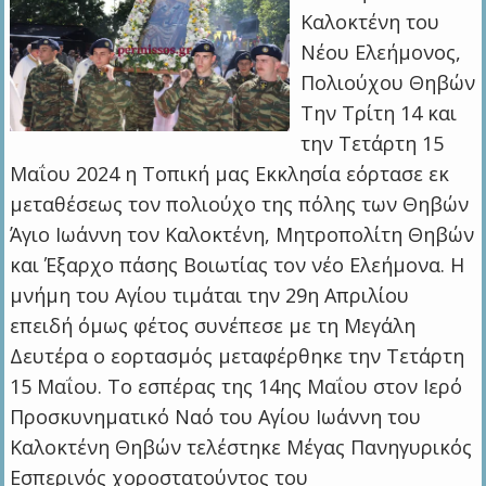
Καλοκτένη του
Νέου Ελεήμονος,
Πολιούχου Θηβών
Την Τρίτη 14 και
την Τετάρτη 15
Μαΐου 2024 η Τοπική μας Εκκλησία εόρτασε εκ
μεταθέσεως τον πολιούχο της πόλης των Θηβών
Άγιο Ιωάννη τον Καλοκτένη, Μητροπολίτη Θηβών
και Έξαρχο πάσης Βοιωτίας τον νέο Ελεήμονα. Η
μνήμη του Αγίου τιμάται την 29η Απριλίου
επειδή όμως φέτος συνέπεσε με τη Μεγάλη
Δευτέρα ο εορτασμός μεταφέρθηκε την Τετάρτη
15 Μαΐου. Το εσπέρας της 14ης Μαΐου στον Ιερό
Προσκυνηματικό Ναό του Αγίου Ιωάννη του
Καλοκτένη Θηβών τελέστηκε Μέγας Πανηγυρικός
Εσπερινός χοροστατούντος του