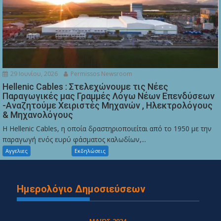
29 Ιουνίου, 2026
Permissos Newsroom
Hellenic Cables : Στελεχώνουμε τις Νέες
Παραγωγικές μας Γραμμές Λόγω Νέων Επενδύσεων
-Αναζητούμε Χειριστές Μηχανών , Ηλεκτρολόγους
& Μηχανολόγους
Η Hellenic Cables, η οποία δραστηριοποιείται από το 1950 με την
παραγωγή ενός ευρύ φάσματος καλωδίων,...
Αγγελιες
Εκδηλώσεις
Ημερολόγιο Δημοσιεύσεων