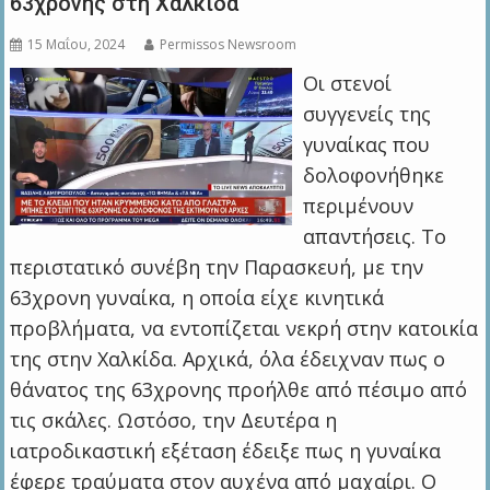
63χρονης στη Χαλκίδα
15 Μαΐου, 2024
Permissos Newsroom
Οι στενοί
συγγενείς της
γυναίκας που
δολοφονήθηκε
περιμένουν
απαντήσεις. Το
περιστατικό συνέβη την Παρασκευή, με την
63χρονη γυναίκα, η οποία είχε κινητικά
προβλήματα, να εντοπίζεται νεκρή στην κατοικία
της στην Χαλκίδα. Αρχικά, όλα έδειχναν πως ο
θάνατος της 63χρονης προήλθε από πέσιμο από
τις σκάλες. Ωστόσο, την Δευτέρα η
ιατροδικαστική εξέταση έδειξε πως η γυναίκα
έφερε τραύματα στον αυχένα από μαχαίρι. Ο