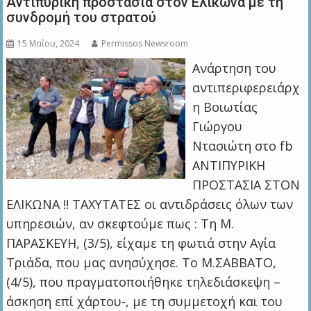
Αντιπυρική προστασία στον Ελικώνα με τη
συνδρομή του στρατού
15 Μαΐου, 2024
Permissos Newsroom
Ανάρτηση του
αντιπεριφερειάρχ
η Βοιωτίας
Γιώργου
Ντασιώτη στο fb
ΑΝΤΙΠΥΡΙΚΗ
ΠΡΟΣΤΑΣΙΑ ΣΤΟΝ
ΕΛΙΚΩΝΑ !! ΤΑΧΥΤΑΤΕΣ οι αντιδράσεις όλων των
υπηρεσιών, αν σκεφτούμε πως : Τη Μ.
ΠΑΡΑΣΚΕΥΗ, (3/5), είχαμε τη φωτιά στην Αγία
Τριάδα, που μας ανησύχησε. Το Μ.ΣΑΒΒΑΤΟ,
(4/5), που πραγματοποιήθηκε τηλεδιάσκεψη –
άσκηση επί χάρτου-, με τη συμμετοχή και του