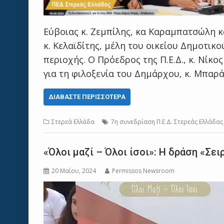
Εύβοιας κ. Ζεμπίλης, κα Καραμπατσώλη κα
κ. Κελαϊδίτης, μέλη του οικείου Δημοτι
περιοχής. Ο Πρόεδρος της Π.Ε.Δ., κ. Νίκ
για τη φιλοξενία του Δημάρχου, κ. Μπαρ
ΔΙΑΒΆΣΤΕ ΠΕΡΙΣΣΌΤΕΡΑ
Στερεά Ελλάδα
7η συνεδρίαση Π.Ε.Δ. Στερεάς Ελλάδας
«Όλοι μαζί – Όλοι ίσοι»: H δράση «Σε
20 Μαΐου, 2024
Permissos Newsroom