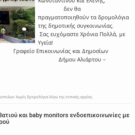
Κωνσταντίνου και Ελένης,
δεν θα
πραγματοποιηθούν τα δρομολόγια
της δημοτικής συγκοινωνίας.
Σας ευχόμαστε Χρόνια Πολλά, με
Υγεία!
νίας και Δημοσίων
υ Αλιάρτου –
σπιέων: Χωρίς δρομολόγια λόγω της τοπικής αργίας
ατιού και baby monitors ενδοεπικοινωνίες με
ωρού