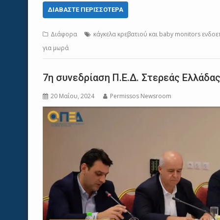
ΔΙΑΒΆΣΤΕ ΠΕΡΙΣΣΌΤΕΡΑ
Διάφορα
κάγκελα κρεβατιού και baby monitors ενδοε
για μωρά
7η συνεδρίαση Π.Ε.Δ. Στερεάς Ελλάδα
20 Μαΐου, 2024
Permissos Newsroom