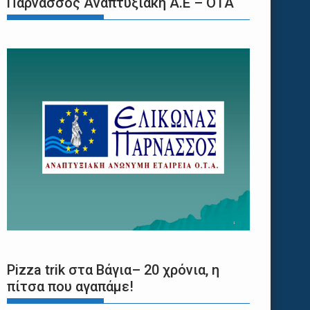
Παρνασσός Αναπτυξιακή Α.Ε – ΟΤΑ
Pizza trik στα Βάγια– 20 χρόνια, η
πίτσα που αγαπάμε!