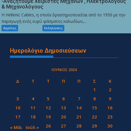
-Αναζητούμε Χειριστές Μηχανών , Ηλεκτρολόγους
& Μηχανολόγους
Η Hellenic Cables, η οποία δραστηριοποιείται από το 1950 με την
παραγωγή ενός ευρύ φάσματος καλωδίων,...
Αγγελιες
Εκδηλώσεις
Ημερολόγιο Δημοσιεύσεων
ΙΟΎΝΙΟΣ 2024
Δ
Τ
Τ
Π
Π
Σ
Κ
1
2
3
4
5
6
7
8
9
10
11
12
13
14
15
16
17
18
19
20
21
22
23
24
25
26
27
28
29
30
« Μάι
Ιούλ »