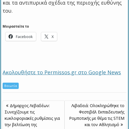
και τα αντιπυρικά σχέδια της περιοχής ευθύνης
του.
Μοιραστείτε το
Facebook
X
Ακολουθήστε το Permissos.gr στο Google News
Βοιωτία
Πλοήγηση
Δήμαρχος Λεβαδέων:
Λιβαδειά: Ολοκληρώθηκε το
άρθρων
Συνεχίζουμε τις
Φεστιβάλ Εκπαιδευτικής
κυκλοφοριακές ρυθμίσεις για
Ρομποτικής με θέμα τις STEM
την βελτίωση της
και τον Αθλητισμό