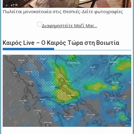
Πωλείται μονοκατοικία στις Θεσπιές-Δείτε φωτογραφίες
Καιρός Live – Ο Καιρός Τώρα στη Βοιωτία