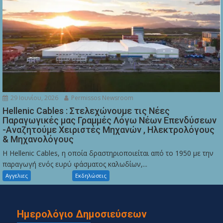
29 Ιουνίου, 2026
Permissos Newsroom
Hellenic Cables : Στελεχώνουμε τις Νέες
Παραγωγικές μας Γραμμές Λόγω Νέων Επενδύσεων
-Αναζητούμε Χειριστές Μηχανών , Ηλεκτρολόγους
& Μηχανολόγους
Η Hellenic Cables, η οποία δραστηριοποιείται από το 1950 με την
παραγωγή ενός ευρύ φάσματος καλωδίων,...
Αγγελιες
Εκδηλώσεις
Ημερολόγιο Δημοσιεύσεων