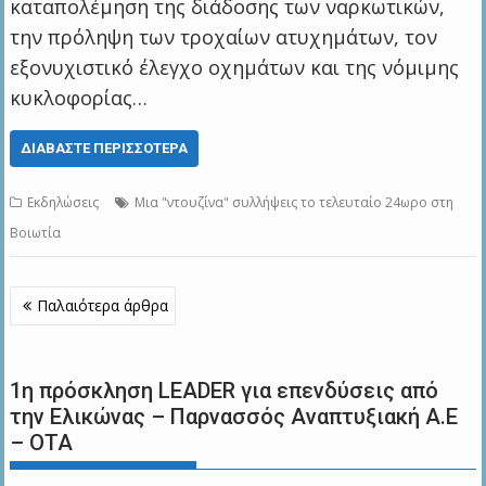
καταπολέμηση της διάδοσης των ναρκωτικών,
την πρόληψη των τροχαίων ατυχημάτων, τον
εξονυχιστικό έλεγχο οχημάτων και της νόμιμης
κυκλοφορίας…
ΔΙΑΒΆΣΤΕ ΠΕΡΙΣΣΌΤΕΡΑ
Εκδηλώσεις
Μια "ντουζίνα" συλλήψεις το τελευταίο 24ωρο στη
Βοιωτία
Πλοήγηση
Παλαιότερα άρθρα
άρθρων
1η πρόσκληση LEADER για επενδύσεις από
την Ελικώνας – Παρνασσός Αναπτυξιακή Α.Ε
– ΟΤΑ