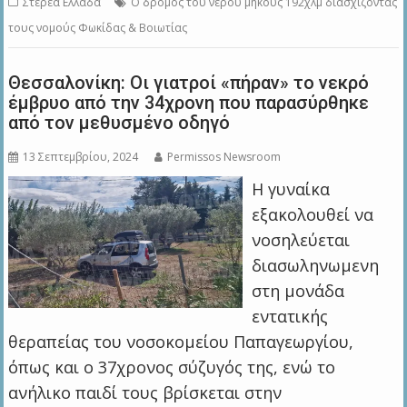
Στερεά Ελλάδα
Ο δρόμος του νερού μήκους 192χλμ διασχίζοντας
τους νομούς Φωκίδας & Βοιωτίας
Θεσσαλονίκη: Οι γιατροί «πήραν» το νεκρό
έμβρυο από την 34χρονη που παρασύρθηκε
από τον μεθυσμένο οδηγό
13 Σεπτεμβρίου, 2024
Permissos Newsroom
Η γυναίκα
εξακολουθεί να
νοσηλεύεται
διασωληνωμενη
στη μονάδα
εντατικής
θεραπείας του νοσοκομείου Παπαγεωργίου,
όπως και ο 37χρονος σύζυγός της, ενώ το
ανήλικο παιδί τους βρίσκεται στην