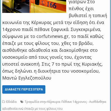
γιατρών Στο
πένθος έχει
βυθιστεί η τοπική
κοινωνία της Κέρκυρας μετά την είδηση ότι ένα
14χρονο παιδί πέθανε ξαφνικά. Συγκεκριμένα,
σύμφωνα με το corfutvnews.gr, το παιδί καθώς
έπαιζε με τους φίλους του, χθες το βράδυ,
αισθάνθηκε αδιαθεσία και διακομίσθηκε στο
νοσοκομείο από τους γονείς του, έχοντας
υποστεί ανακοπή. Στις 7 το πρωί της Κυριακής,
όπως δηλώνει η διοικήτρια του νοσοκομείου,
Μαντώ Εγγλεζοπούλου
ΔΙΑΒΆΣΤΕ ΠΕΡΙΣΣΌΤΕΡΑ
Ελλάδα
Τραγωδία στην Κέρκυρα: Πέθανε 14χρονος - Αισθάνθηκε
αδιαθεσία ενώ έπαιζε με τους φίλους του