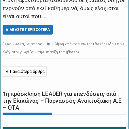
λίμνη «φάντασμα» δεδομένου οι χιλιάδες οδηγοί
περνούν από εκεί καθημερινά, όμως ελάχιστοι
είναι αυτοί που…
ΔΙΑΒΆΣΤΕ ΠΕΡΙΣΣΌΤΕΡΑ
,
Kοινωνικά
Διάφορα
Η λίμνη «φάντασμα» της Εθνικής Οδού που
ελάχιστοι γνωρίζουν την ύπαρξή της! (βίντεο)
Πλοήγηση
Παλαιότερα άρθρα
άρθρων
1η πρόσκληση LEADER για επενδύσεις από
την Ελικώνας – Παρνασσός Αναπτυξιακή Α.Ε
– ΟΤΑ