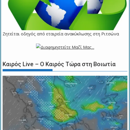
Ζητείται οδηγός από εταιρεία ανακύκλωσης στη Ριτσώνα
Καιρός Live – Ο Καιρός Τώρα στη Βοιωτία