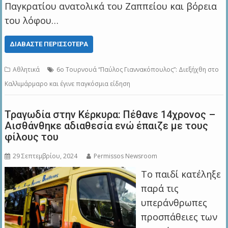
Παγκρατίου ανατολικά του Ζαππείου και βόρεια
του λόφου…
ΔΙΑΒΆΣΤΕ ΠΕΡΙΣΣΌΤΕΡΑ
Αθλητικά
6ο Τουρνουά “Παύλος Γιαννακόπουλος”: Διεξήχθη στο
Καλλιμάρμαρο και έγινε παγκόσμια είδηση
Τραγωδία στην Κέρκυρα: Πέθανε 14χρονος –
Αισθάνθηκε αδιαθεσία ενώ έπαιζε με τους
φίλους του
29 Σεπτεμβρίου, 2024
Permissos Newsroom
Το παιδί κατέληξε
παρά τις
υπεράνθρωπες
προσπάθειες των