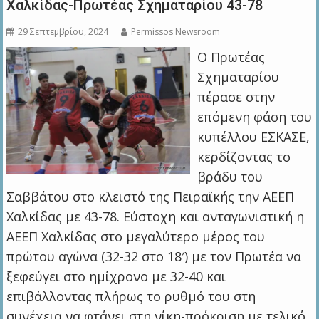
Χαλκίδας-Πρωτέας Σχηματαρίου 43-78
29 Σεπτεμβρίου, 2024
Permissos Newsroom
Ο Πρωτέας
Σχηματαρίου
πέρασε στην
επόμενη φάση του
κυπέλλου ΕΣΚΑΣΕ,
κερδίζοντας το
βράδυ του
Σαββάτου στο κλειστό της Πειραϊκής την ΑΕΕΠ
Χαλκίδας με 43-78. Εύστοχη και ανταγωνιστική η
ΑΕΕΠ Χαλκίδας στο μεγαλύτερο μέρος του
πρώτου αγώνα (32-32 στο 18′) με τον Πρωτέα να
ξεφεύγει στο ημίχρονο με 32-40 και
επιβάλλοντας πλήρως το ρυθμό του στη
συνέχεια να φτάνει στη νίκη-πρόκριση με τελικό