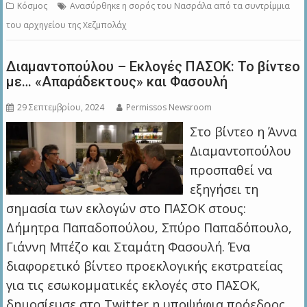
Κόσμος
Ανασύρθηκε η σορός του Νασράλα από τα συντρίμμια
του αρχηγείου της Χεζμπολάχ
Διαμαντοπούλου – Εκλογές ΠΑΣΟΚ: Το βίντεο
με… «Απαράδεκτους» και Φασουλή
29 Σεπτεμβρίου, 2024
Permissos Newsroom
Στο βίντεο η Άννα
Διαμαντοπούλου
προσπαθεί να
εξηγήσει τη
σημασία των εκλογών στο ΠΑΣΟΚ στους:
Δήμητρα Παπαδοπούλου, Σπύρο Παπαδόπουλο,
Γιάννη Μπέζο και Σταμάτη Φασουλή. Ένα
διαφορετικό βίντεο προεκλογικής εκστρατείας
για τις εσωκομματικές εκλογές στο ΠΑΣΟΚ,
δημοσίευσε στο Twitter η υποψήφια πρόεδρος