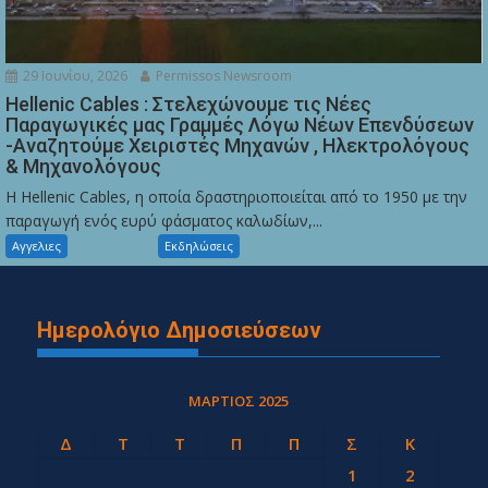
29 Ιουνίου, 2026
Permissos Newsroom
Hellenic Cables : Στελεχώνουμε τις Νέες
Παραγωγικές μας Γραμμές Λόγω Νέων Επενδύσεων
-Αναζητούμε Χειριστές Μηχανών , Ηλεκτρολόγους
& Μηχανολόγους
Η Hellenic Cables, η οποία δραστηριοποιείται από το 1950 με την
παραγωγή ενός ευρύ φάσματος καλωδίων,...
Αγγελιες
Εκδηλώσεις
Ημερολόγιο Δημοσιεύσεων
ΜΆΡΤΙΟΣ 2025
Δ
Τ
Τ
Π
Π
Σ
Κ
1
2