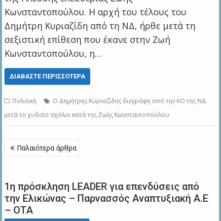
Κωνσταντοπούλου. Η αρχή του τέλους του
Δημήτρη Κυριαζίδη από τη ΝΔ, ήρθε μετά τη
σεξιστική επίθεση που έκανε στην Ζωή
Κωνσταντοπούλου, η…
ΔΙΑΒΆΣΤΕ ΠΕΡΙΣΣΌΤΕΡΑ
Πολιτική
Ο Δημήτρης Κυριαζίδης διεγράφη από την ΚΟ της ΝΔ
μετά το χυδαίο σχόλιο κατά της Ζωής Κωνσταντοπούλου
Πλοήγηση
Παλαιότερα άρθρα
άρθρων
1η πρόσκληση LEADER για επενδύσεις από
την Ελικώνας – Παρνασσός Αναπτυξιακή Α.Ε
– ΟΤΑ