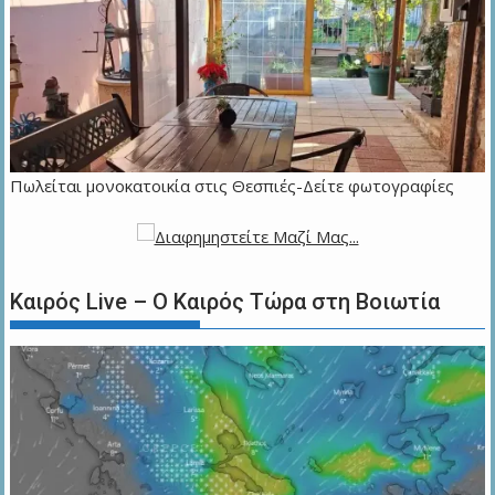
Πωλείται μονοκατοικία στις Θεσπιές-Δείτε φωτογραφίες
Καιρός Live – Ο Καιρός Τώρα στη Βοιωτία