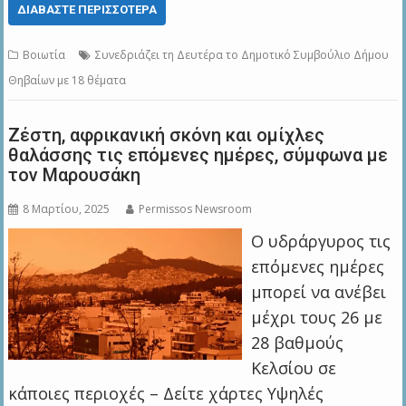
ΔΙΑΒΆΣΤΕ ΠΕΡΙΣΣΌΤΕΡΑ
Βοιωτία
Συνεδριάζει τη Δευτέρα το Δημοτικό Συμβούλιο Δήμου
Θηβαίων με 18 θέματα
Ζέστη, αφρικανική σκόνη και ομίχλες
θαλάσσης τις επόμενες ημέρες, σύμφωνα με
τον Μαρουσάκη
8 Μαρτίου, 2025
Permissos Newsroom
O υδράργυρος τις
επόμενες ημέρες
μπορεί να ανέβει
μέχρι τους 26 με
28 βαθμούς
Κελσίου σε
κάποιες περιοχές – Δείτε χάρτες Υψηλές