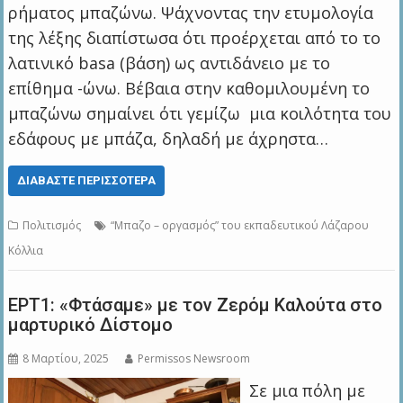
ρήματος μπαζώνω. Ψάχνοντας την ετυμολογία
της λέξης διαπίστωσα ότι προέρχεται από το το
λατινικό basa (βάση) ως αντιδάνειο με το
επίθημα -ώνω. Βέβαια στην καθομιλουμένη το
μπαζώνω σημαίνει ότι γεμίζω μια κοιλότητα του
εδάφους με μπάζα, δηλαδή με άχρηστα…
ΔΙΑΒΆΣΤΕ ΠΕΡΙΣΣΌΤΕΡΑ
Πολιτισμός
“Μπαζο – οργασμός” του εκπαδευτικού Λάζαρου
Κόλλια
ΕΡΤ1: «Φτάσαμε» με τον Ζερόμ Καλούτα στο
μαρτυρικό Δίστομο
8 Μαρτίου, 2025
Permissos Newsroom
Σε μια πόλη με