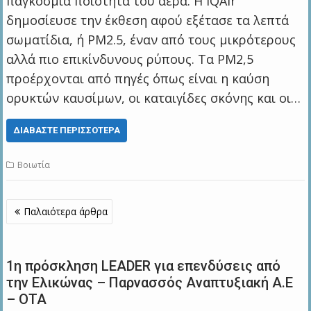
παγκόσμια ποιότητα του αέρα. Η IQAir
δημοσίευσε την έκθεση αφού εξέτασε τα λεπτά
σωματίδια, ή PM2.5, έναν από τους μικρότερους
αλλά πιο επικίνδυνους ρύπους. Τα PM2,5
προέρχονται από πηγές όπως είναι η καύση
ορυκτών καυσίμων, οι καταιγίδες σκόνης και οι…
ΔΙΑΒΆΣΤΕ ΠΕΡΙΣΣΌΤΕΡΑ
Βοιωτία
Πλοήγηση
Παλαιότερα άρθρα
άρθρων
1η πρόσκληση LEADER για επενδύσεις από
την Ελικώνας – Παρνασσός Αναπτυξιακή Α.Ε
– ΟΤΑ