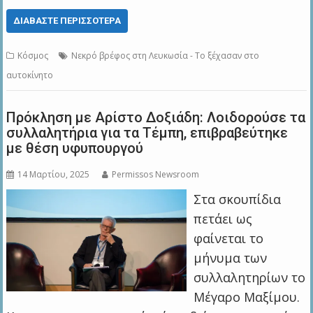
ΔΙΑΒΆΣΤΕ ΠΕΡΙΣΣΌΤΕΡΑ
Κόσμος
Νεκρό βρέφος στη Λευκωσία - Το ξέχασαν στο
αυτοκίνητο
Πρόκληση με Αρίστο Δοξιάδη: Λοιδορούσε τα
συλλαλητήρια για τα Τέμπη, επιβραβεύτηκε
με θέση υφυπουργού
14 Μαρτίου, 2025
Permissos Newsroom
Στα σκουπίδια
πετάει ως
φαίνεται το
μήνυμα των
συλλαλητηρίων το
Μέγαρο Μαξίμου.