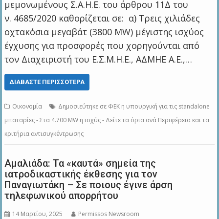
μεμονωμένους Σ.Α.Η.Ε. του άρθρου 11Δ του
ν. 4685/2020 καθορίζεται σε: α) Τρεις χιλιάδες
οχτακόσια μεγαβάτ (3800 MW) μέγιστης ισχύος
έγχυσης για προσφορές που χορηγούνται από
τον Διαχειριστή του Ε.Σ.Μ.Η.Ε., ΑΔΜΗΕ Α.Ε.,…
ΔΙΑΒΆΣΤΕ ΠΕΡΙΣΣΌΤΕΡΑ
Οικονομία
Δημοσιεύτηκε σε ΦΕΚ η υπουργική για τις standalone
μπαταρίες - Στα 4.700 MW η ισχύς - Δείτε τα όρια ανά Περιφέρεια και τα
κριτήρια αντισυγκέντρωσης
Αμαλιάδα: Τα «καυτά» σημεία της
ιατροδικαστικής έκθεσης για τον
Παναγιωτάκη – Σε ποιους έγινε άρση
τηλεφωνικού απορρήτου
14 Μαρτίου, 2025
Permissos Newsroom