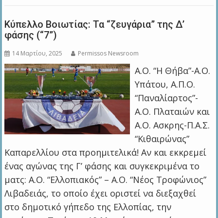
Κύπελλο Βοιωτίας: Τα “ζευγάρια” της Δ’
φάσης (“7”)
14 Μαρτίου, 2025
Permissos Newsroom
Α.Ο. “Η Θήβα”-Α.Ο.
Υπάτου, Α.Π.Ο.
“Παναλίαρτος”-
Α.Ο. Πλαταιών και
Α.Ο. Ασκρης-Π.Α.Σ.
“Κιθαιρώνας”
Καπαρελλίου στα προημιτελικά! Αν και εκκρεμεί
ένας αγώνας της Γ’ φάσης και συγκεκριμένα το
ματς: Α.Ο. “Ελλοπιακός” – Α.Ο. “Νέος Τροφώνιος”
Λιβαδειάς, το οποίο έχει οριστεί να διεξαχθεί
στο δημοτικό γήπεδο της Ελλοπίας, την