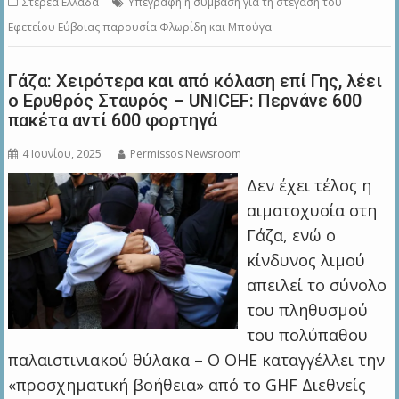
Στερεά Ελλάδα
Υπεγράφη η σύμβαση για τη στέγαση του
Εφετείου Εύβοιας παρουσία Φλωρίδη και Μπούγα
Γάζα: Χειρότερα και από κόλαση επί Γης, λέει
ο Ερυθρός Σταυρός – UNICEF: Περνάνε 600
πακέτα αντί 600 φορτηγά
4 Ιουνίου, 2025
Permissos Newsroom
Δεν έχει τέλος η
αιματοχυσία στη
Γάζα, ενώ ο
κίνδυνος λιμού
απειλεί το σύνολο
του πληθυσμού
του πολύπαθου
παλαιστινιακού θύλακα – Ο ΟΗΕ καταγγέλλει την
«προσχηματική βοήθεια» από το GHF Διεθνείς