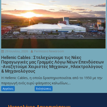
29 Ιουνίου, 2026
Permissos Newsroom
Hellenic Cables : Στελεχώνουμε τις Νέες
Παραγωγικές μας Γραμμές Λόγω Νέων Επενδύσεων
-Αναζητούμε Χειριστές Μηχανών , Ηλεκτρολόγους
& Μηχανολόγους
Η Hellenic Cables, η οποία δραστηριοποιείται από το 1950 με την
παραγωγή ενός ευρύ φάσματος καλωδίων,...
Αγγελιες
Εκδηλώσεις
Ημερολόγιο Δημοσιεύσεων