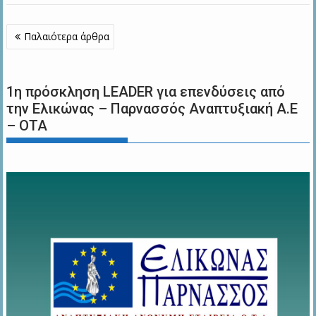
Πλοήγηση
Παλαιότερα άρθρα
άρθρων
1η πρόσκληση LEADER για επενδύσεις από
την Ελικώνας – Παρνασσός Αναπτυξιακή Α.Ε
– ΟΤΑ