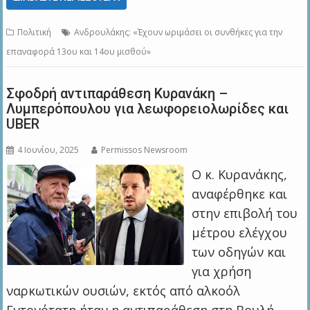
Πολιτική
Ανδρουλάκης: «Έχουν ωριμάσει οι συνθήκες για την
επαναφορά 13ου και 14ου μισθού»
Σφοδρή αντιπαράθεση Κυρανάκη –
Λυμπερόπουλου για λεωφορειολωρίδες και
UBER
4 Ιουνίου, 2025
Permissos Newsroom
Ο κ. Κυρανάκης,
αναφέρθηκε και
στην επιβολή του
μέτρου ελέγχου
των οδηγών και
για χρήση
ναρκωτικών ουσιών, εκτός από αλκοόλ