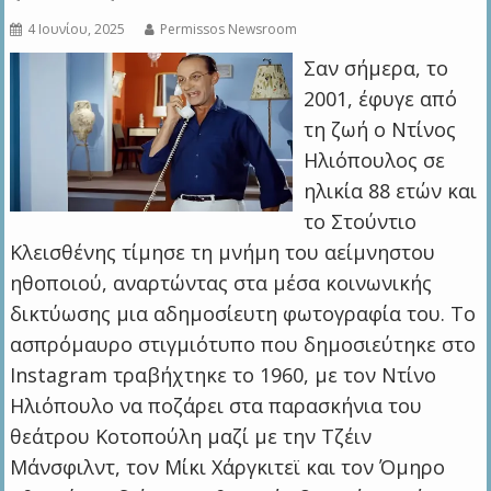
4 Ιουνίου, 2025
Permissos Newsroom
Σαν σήμερα, το
2001, έφυγε από
τη ζωή ο Ντίνος
Ηλιόπουλος σε
ηλικία 88 ετών και
το Στούντιο
Κλεισθένης τίμησε τη μνήμη του αείμνηστου
ηθοποιού, αναρτώντας στα μέσα κοινωνικής
δικτύωσης μια αδημοσίευτη φωτογραφία του. Το
ασπρόμαυρο στιγμιότυπο που δημοσιεύτηκε στο
Instagram τραβήχτηκε το 1960, με τον Ντίνο
Ηλιόπουλο να ποζάρει στα παρασκήνια του
θεάτρου Κοτοπούλη μαζί με την Τζέιν
Μάνσφιλντ, τον Μίκι Χάργκιτεϊ και τον Όμηρο