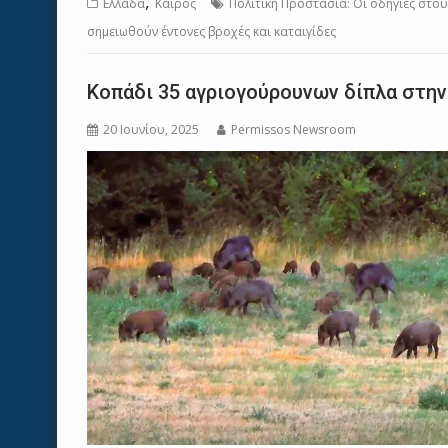
,
Ελλάδα
Καιρός
Πολιτική Προστασία: Οι οδηγίες στου
σημειωθούν έντονες βροχές και καταιγίδες
Κοπάδι 35 αγριογούρουνων δίπλα στην
20 Ιουνίου, 2025
Permissos Newsroom