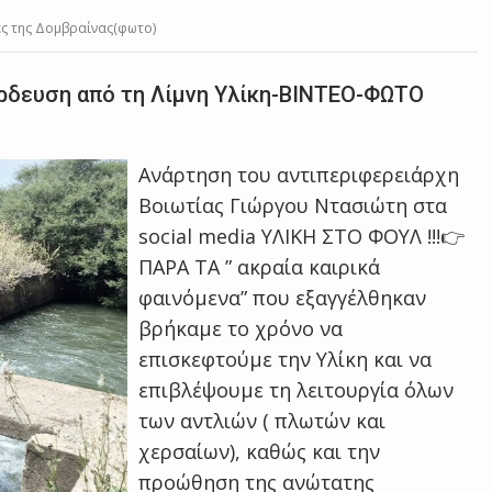
ές της Δομβραίνας(φωτο)
άρδευση από τη Λίμνη Υλίκη-ΒΙΝΤΕΟ-ΦΩΤΟ
Ανάρτηση του αντιπεριφερειάρχη
Βοιωτίας Γιώργου Ντασιώτη στα
social media ΥΛΙΚΗ ΣΤΟ ΦΟΥΛ !!!👉
ΠΑΡΑ ΤΑ ” ακραία καιρικά
φαινόμενα” που εξαγγέλθηκαν
βρήκαμε το χρόνο να
επισκεφτούμε την Υλίκη και να
επιβλέψουμε τη λειτουργία όλων
των αντλιών ( πλωτών και
χερσαίων), καθώς και την
προώθηση της ανώτατης