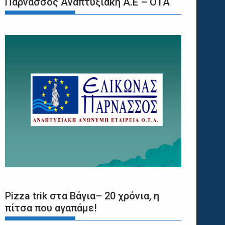
Παρνασσός Αναπτυξιακή Α.Ε – ΟΤΑ
Pizza trik στα Βάγια– 20 χρόνια, η
πίτσα που αγαπάμε!