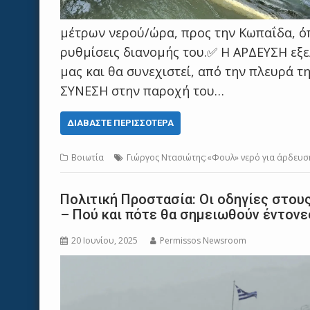
μέτρων νερού/ώρα, προς την Κωπαΐδα, ό
ρυθμίσεις διανομής του.✅️ Η ΑΡΔΕΥΣΗ εξ
μας και θα συνεχιστεί, από την πλευρά τ
ΣΥΝΕΣΗ στην παροχή του…
ΔΙΑΒΆΣΤΕ ΠΕΡΙΣΣΌΤΕΡΑ
Βοιωτία
Γιώργος Ντασιώτης:«Φουλ» νερό για άρδευσ
Πολιτική Προστασία: Οι οδηγίες στου
– Πού και πότε θα σημειωθούν έντονε
20 Ιουνίου, 2025
Permissos Newsroom