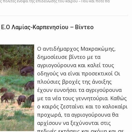
ς πολίτες ενόψει της επιδείνωσης του καιρού – Πού και πότε θα
 Ε.Ο Λαμίας-Καρπενησίου – Βίντεο
Ο αντιδήμαρχος Μακρακώμης,
δημοσίευσε βίντεο με τα
αγριογούρουνα και καλεί τους
οδηγούς να είναι προσεκτικοί Οι
πλούσιες βροχές της άνοιξης
έχουν ευνοήσει τα αγριγούρουνα
με τα νέα τους γεννητούρια. Καθώς
ο καιρός ζεσταίνει και το καλοκαίρι
προχωρά, τα αγριογούρουνα θα
αρχίσουν να ξεχύνονται στις
πεδινές εκτάσεις και ακόμη και σε