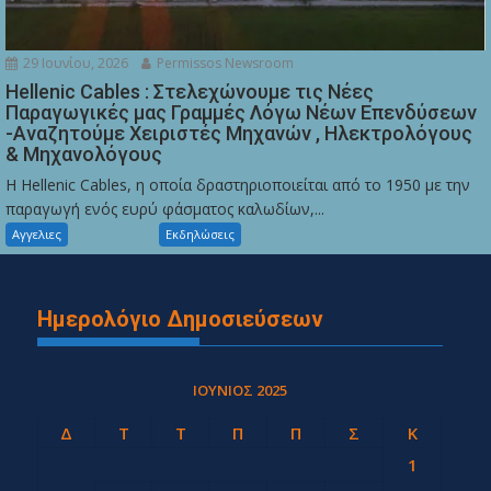
29 Ιουνίου, 2026
Permissos Newsroom
Hellenic Cables : Στελεχώνουμε τις Νέες
Παραγωγικές μας Γραμμές Λόγω Νέων Επενδύσεων
-Αναζητούμε Χειριστές Μηχανών , Ηλεκτρολόγους
& Μηχανολόγους
Η Hellenic Cables, η οποία δραστηριοποιείται από το 1950 με την
παραγωγή ενός ευρύ φάσματος καλωδίων,...
Αγγελιες
Εκδηλώσεις
Ημερολόγιο Δημοσιεύσεων
ΙΟΎΝΙΟΣ 2025
Δ
Τ
Τ
Π
Π
Σ
Κ
1