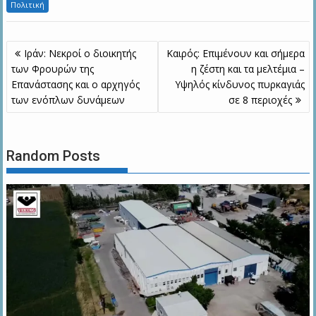
Πολιτική
Πλοήγηση
Ιράν: Νεκροί ο διοικητής
Καιρός: Επιμένουν και σήμερα
άρθρων
των Φρουρών της
η ζέστη και τα μελτέμια –
Επανάστασης και ο αρχηγός
Υψηλός κίνδυνος πυρκαγιάς
των ενόπλων δυνάμεων
σε 8 περιοχές
Random Posts