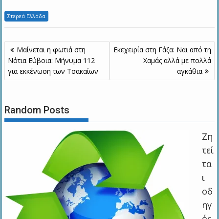
Στερεά Ελλάδα
Πλοήγηση
Μαίνεται η φωτιά στη
Εκεχειρία στη Γάζα: Ναι από τη
άρθρων
Νότια Εύβοια: Μήνυμα 112
Χαμάς αλλά με πολλά
για εκκένωση των Τσακαίων
αγκάθια
Random Posts
Ζη
τεί
τα
ι
οδ
ηγ
ός