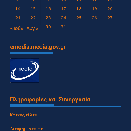
14
15
16
17
18
19
20
21
22
23
24
25
26
27
28
29
30
31
« Ιούν
Αυγ »
emedia.media.gov.gr
Πληροφορίες και Συνεργασία
Καταγγείλτε...
Διαφημιστείτε...