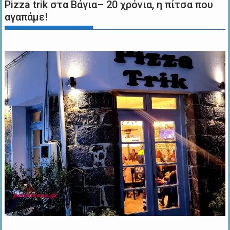
Pizza trik στα Βάγια– 20 χρόνια, η πίτσα που
αγαπάμε!