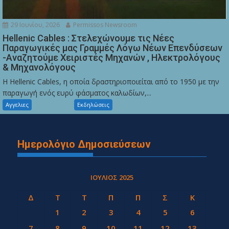
29 Ιουνίου, 2026
Permissos Newsroom
Hellenic Cables : Στελεχώνουμε τις Νέες
Παραγωγικές μας Γραμμές Λόγω Νέων Επενδύσεων
-Αναζητούμε Χειριστές Μηχανών , Ηλεκτρολόγους
& Μηχανολόγους
Η Hellenic Cables, η οποία δραστηριοποιείται από το 1950 με την
παραγωγή ενός ευρύ φάσματος καλωδίων,...
Αγγελιες
Εκδηλώσεις
Ημερολόγιο Δημοσιεύσεων
ΙΟΎΛΙΟΣ 2025
Δ
Τ
Τ
Π
Π
Σ
Κ
1
2
3
4
5
6
7
8
9
10
11
12
13