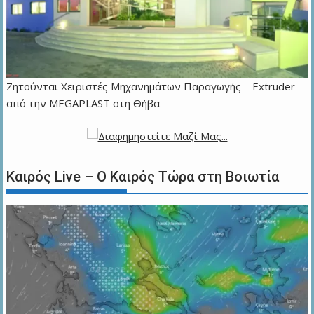
Zητούνται Χειριστές Μηχανημάτων Παραγωγής – Extruder
από την MEGAPLAST στη Θήβα
Καιρός Live – Ο Καιρός Τώρα στη Βοιωτία