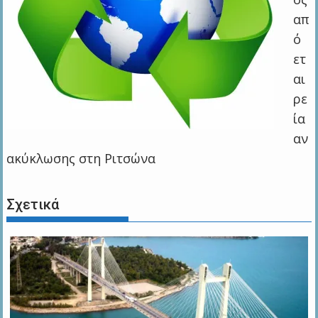
απ
ό
ετ
αι
ρε
ία
αν
ακύκλωσης στη Ριτσώνα
Σχετικά