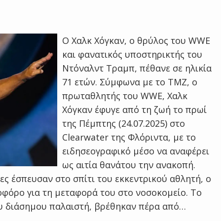
Ο Χαλκ Χόγκαν, ο θρύλος του WWE
και φανατικός υποστηρικτής του
Ντόναλντ Τραμπ, πέθανε σε ηλικία
71 ετών. Σύμφωνα με το TMZ, ο
πρωταθλητής του WWE, Χαλκ
Χόγκαν έφυγε από τη ζωή το πρωί
της Πέμπτης (24.07.2025) στο
Clearwater της Φλόριντα, με το
ειδησεογραφικό μέσο να αναφέρει
ως αιτία θανάτου την ανακοπή.
ς έσπευσαν στο σπίτι του εκκεντρικού αθλητή, ο
οφόρο για τη μεταφορά του στο νοσοκομείο. Το
ου διάσημου παλαιστή, βρέθηκαν πέρα από…