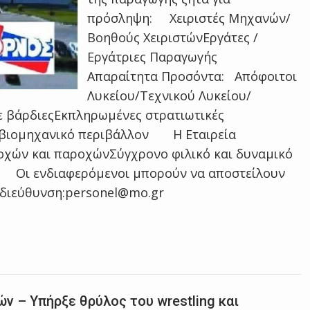
πρόσληψη: Χειριστές Μηχανών/
Βοηθούς ΧειριστώνΕργάτες /
Εργάτριες Παραγωγής
Απαραίτητα Προσόντα: Απόφοιτοι
Λυκείου/Τεχνικού Λυκείου/
ε βάρδιεςΕκπληρωμένες στρατιωτικές
 βιομηχανικό περιβάλλον Η Εταιρεία
οχών και παροχώνΣύγχρονο φιλικό και δυναμικό
η Οι ενδιαφερόμενοι μπορούν να αποστείλουν
ή διεύθυνση:personel@mo.gr
ών – Υπήρξε θρύλος του wrestling και