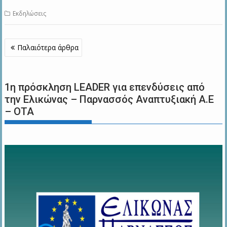
Εκδηλώσεις
Πλοήγηση
Παλαιότερα άρθρα
άρθρων
1η πρόσκληση LEADER για επενδύσεις από
την Ελικώνας – Παρνασσός Αναπτυξιακή Α.Ε
– ΟΤΑ