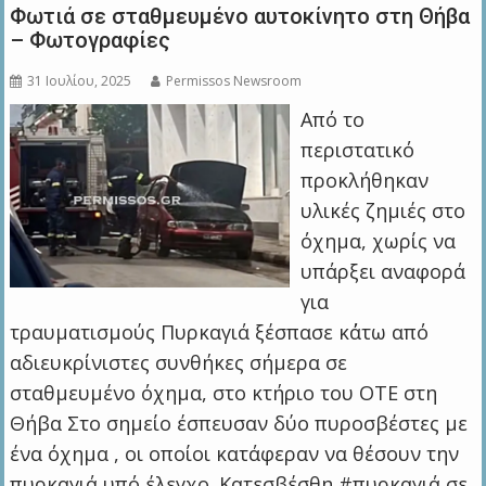
Φωτιά σε σταθμευμένο αυτοκίνητο στη Θήβα
– Φωτογραφίες
31 Ιουλίου, 2025
Permissos Newsroom
Από το
περιστατικό
προκλήθηκαν
υλικές ζημιές στο
όχημα, χωρίς να
υπάρξει αναφορά
για
τραυματισμούς Πυρκαγιά ξέσπασε κ΄άτω από
αδιευκρίνιστες συνθήκες σήμερα σε
σταθμευμένο όχημα, στο κτήριο του ΟΤΕ στη
Θήβα Στο σημείο έσπευσαν δύο πυροσβέστες με
ένα όχημα , οι οποίοι κατάφεραν να θέσουν την
πυρκαγιά υπό έλεγχο. Κατεσβέσθη #πυρκαγιά σε