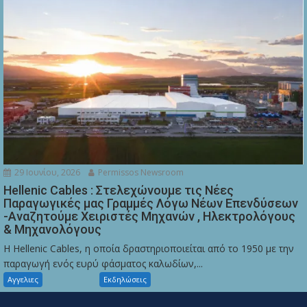
29 Ιουνίου, 2026
Permissos Newsroom
Hellenic Cables : Στελεχώνουμε τις Νέες
Παραγωγικές μας Γραμμές Λόγω Νέων Επενδύσεων
-Αναζητούμε Χειριστές Μηχανών , Ηλεκτρολόγους
& Μηχανολόγους
Η Hellenic Cables, η οποία δραστηριοποιείται από το 1950 με την
παραγωγή ενός ευρύ φάσματος καλωδίων,...
Αγγελιες
Εκδηλώσεις