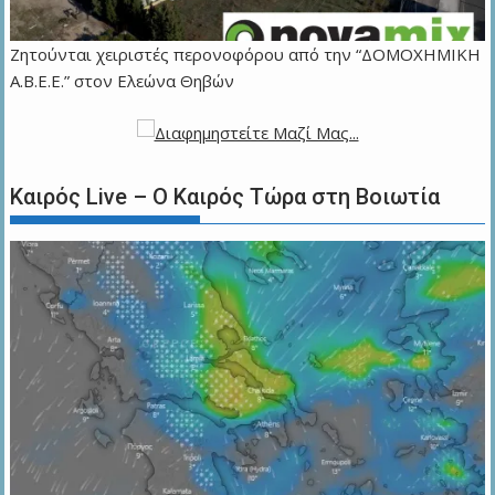
Ζητούνται χειριστές περονοφόρου από την “ΔΟΜΟΧΗΜΙΚΗ
Α.Β.Ε.Ε.” στον Ελεώνα Θηβών
Καιρός Live – Ο Καιρός Τώρα στη Βοιωτία