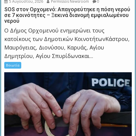
5 Αυγούστου, 2026
Permissos Newsroom
0
SOS στον Ορχομενό: Απαγορεύτηκε η πόση νερού
σε 7 κοινότητες – Ξεκινά διανομή εμφιαλωμένου
νερού
Ο Δήμος Ορχομενού ενημερώνει τους
κατοίκους των Δημοτικών ΚοινοτήτωνΚάστρου,
Μαυρόγειας, Διονύσου, Καρυάς, Αγίου
Δημητρίου, Αγίου Σπυρίδωνακαι...
Βοιωτία