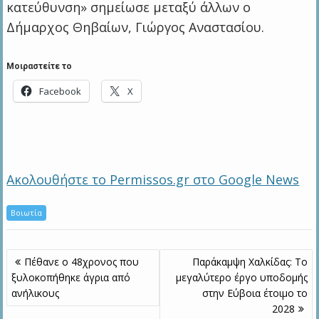
κατεύθυνση» σημείωσε μεταξύ άλλων ο
Δήμαρχος Θηβαίων, Γιώργος Αναστασίου.
Μοιραστείτε το
Facebook
X
Ακολουθήστε το Permissos.gr στο Google News
Βοιωτία
Πλοήγηση
Πέθανε ο 48χρονος που
Παράκαμψη Χαλκίδας: Το
άρθρων
ξυλοκοπήθηκε άγρια από
μεγαλύτερο έργο υποδομής
ανήλικους
στην Εύβοια έτοιμο το
2028