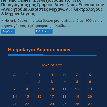
Hellenic Cables : Στελεχώνουμε τις Νέες
Παραγωγικές μας Γραμμές Λόγω Νέων Επενδύσεων
-Αναζητούμε Χειριστές Μηχανών , Ηλεκτρολόγους
& Μηχανολόγους
Η Hellenic Cables, η οποία δραστηριοποιείται από το 1950 με την
παραγωγή ενός ευρύ φάσματος καλωδίων,...
Αγγελιες
Εκδηλώσεις
Ημερολόγιο Δημοσιεύσεων
ΙΟΎΛΙΟΣ 2025
Δ
Τ
Τ
Π
Π
Σ
Κ
1
2
3
4
5
6
7
8
9
10
11
12
13
14
15
16
17
18
19
20
21
22
23
24
25
26
27