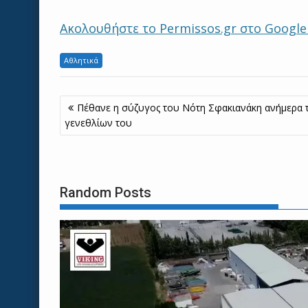
Ακολουθήστε το Permissos.gr στο Googl
Αθλητικά
Πλοήγηση
Πέθανε η σύζυγος του Νότη Σφακιανάκη ανήμερα 
άρθρων
γενεθλίων του
Random Posts