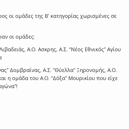
ος οι ομάδες της Β’ κατηγορίας χωρισμένες σε
ραν οι ομάδες:
” Λιβαδειάς, Α.Ο. Ασκρης, Α.Σ. “Νέος Εθνικός” Αγίου
α
ώνας” Δομβραίνας, Α.Σ. “Θύελλα” Ξηρονομής, Α.Ο.
και η ομάδα του Α.Ο. “Δόξα” Μουρικίου που είχε
αγώνα”!