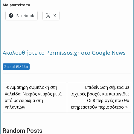
Μοιραστείτε το
Facebook
X
Ακολουθήστε το Permissos.gr στο Google News
Στερεά Ελλάδα
Πλοήγηση
Αιματηρή συμπλοκή στη
Επιδείνωση σήμερα με
άρθρων
Χαλκίδα: Νεκρός νεαρός μετά
ισχυρές βροχές και καταιγίδες
από μαχαίρωμα στη
– Οι 8 περιοχές που θα
Ληλαντίων
επηρεαστούν περισσότερο
Random Posts