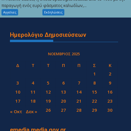
παραγωγή ενός ευρύ φάσματος καλωδίων,...
Αγγελιες
Εκδηλώσεις
Ημερολόγιο Δημοσιεύσεων
ΝΟΈΜΒΡΙΟΣ 2025
Δ
Τ
Τ
Π
Π
Σ
Κ
1
2
3
4
5
6
7
8
9
10
11
12
13
14
15
16
17
18
19
20
21
22
23
24
25
26
27
28
29
30
« Οκτ
Δεκ »
emedia.media.gov.gr