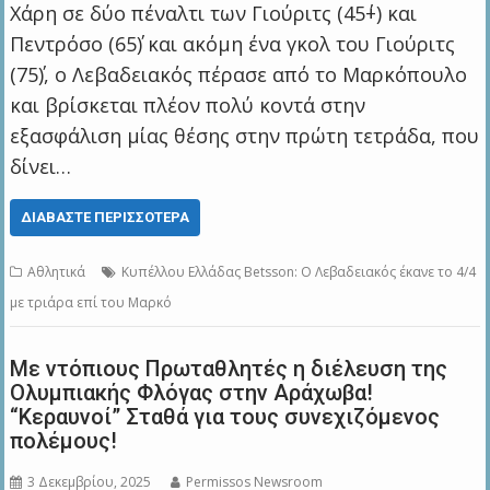
Χάρη σε δύο πέναλτι των Γιούριτς (45΄+) και
Πεντρόσο (65΄) και ακόμη ένα γκολ του Γιούριτς
(75΄), ο Λεβαδειακός πέρασε από το Μαρκόπουλο
και βρίσκεται πλέον πολύ κοντά στην
εξασφάλιση μίας θέσης στην πρώτη τετράδα, που
δίνει…
ΔΙΑΒΆΣΤΕ ΠΕΡΙΣΣΌΤΕΡΑ
Αθλητικά
Κυπέλλου Ελλάδας Betsson: Ο Λεβαδειακός έκανε το 4/4
με τριάρα επί του Μαρκό
Με ντόπιους Πρωταθλητές η διέλευση της
Ολυμπιακής Φλόγας στην Αράχωβα!
“Κεραυνοί” Σταθά για τους συνεχιζόμενος
πολέμους!
3 Δεκεμβρίου, 2025
Permissos Newsroom