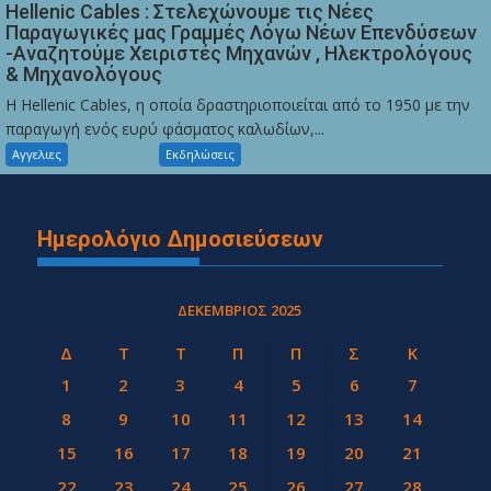
Hellenic Cables : Στελεχώνουμε τις Νέες
Παραγωγικές μας Γραμμές Λόγω Νέων Επενδύσεων
-Αναζητούμε Χειριστές Μηχανών , Ηλεκτρολόγους
& Μηχανολόγους
Η Hellenic Cables, η οποία δραστηριοποιείται από το 1950 με την
παραγωγή ενός ευρύ φάσματος καλωδίων,...
Αγγελιες
Εκδηλώσεις
Ημερολόγιο Δημοσιεύσεων
ΔΕΚΈΜΒΡΙΟΣ 2025
Δ
Τ
Τ
Π
Π
Σ
Κ
1
2
3
4
5
6
7
8
9
10
11
12
13
14
15
16
17
18
19
20
21
22
23
24
25
26
27
28