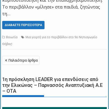
κομποστοποίηση και την επαναχρησιμοποίηση.
Το περιβάλλον «μίλησε» στα παιδιά, ζητώντας
τη…
ΔΙΑΒΆΣΤΕ ΠΕΡΙΣΣΌΤΕΡΑ
Βοιωτία
Μια γιορτή για το περιβάλλον στο 9ο Νηπιαγωγείο
Θήβας!
Πλοήγηση
Παλαιότερα άρθρα
άρθρων
1η πρόσκληση LEADER για επενδύσεις από
την Ελικώνας – Παρνασσός Αναπτυξιακή Α.Ε
– ΟΤΑ