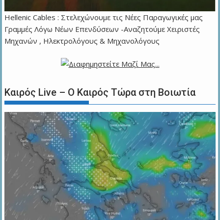
Hellenic Cables : Στελεχώνουμε τις Νέες Παραγωγικές μας
Γραμμές Λόγω Νέων Επενδύσεων -Αναζητούμε Χειριστές
Μηχανών , Ηλεκτρολόγους & Μηχανολόγους
Καιρός Live – Ο Καιρός Τώρα στη Βοιωτία