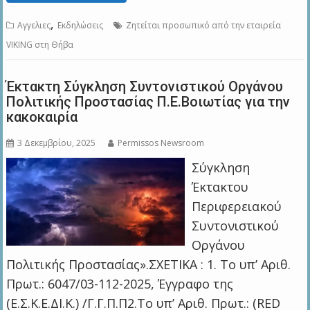
,
Αγγελιες
Εκδηλώσεις
Ζητείται προσωπικό από την εταιρεία
VIKING στη Θήβα
Έκτακτη Σύγκληση Συντονιστικού Οργάνου
Πολιτικής Προστασίας Π.Ε.Βοιωτίας για την
κακοκαιρία
3 Δεκεμβρίου, 2025
Permissos Newsroom
Σύγκληση
Έκτακτου
Περιφερειακού
Συντονιστικού
Οργάνου
Πολιτικής Προστασίας».ΣΧΕΤΙΚΑ : 1. Το υπ’ Αριθ.
Πρωτ.: 6047/03-112-2025, Έγγραφο της
(Ε.Σ.Κ.Ε.ΔΙ.Κ.) /Γ.Γ.Π.Π2.Το υπ’ Αριθ. Πρωτ.: (RED