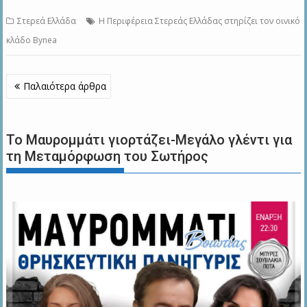
Στερεά Ελλάδα
Η Περιφέρεια Στερεάς Ελλάδας στηρίζει τον οινικό
κλάδο Bynea
Πλοήγηση
Παλαιότερα άρθρα
άρθρων
Το Μαυρομμάτι γιορτάζει-Μεγάλο γλέντι για
τη Μεταμόρφωση του Σωτήρος