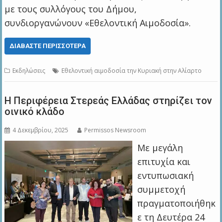
με τους συλλόγους του Δήμου,
συνδιοργανώνουν «Εθελοντική Αιμοδοσία».
ΔΙΑΒΆΣΤΕ ΠΕΡΙΣΣΌΤΕΡΑ
Εκδηλώσεις
Εθελοντική αιμοδοσία την Κυριακή στην Αλίαρτο
Η Περιφέρεια Στερεάς Ελλάδας στηρίζει τον
οινικό κλάδο
4 Δεκεμβρίου, 2025
Permissos Newsroom
Με μεγάλη
επιτυχία και
εντυπωσιακή
συμμετοχή
πραγματοποιήθηκ
ε τη Δευτέρα 24