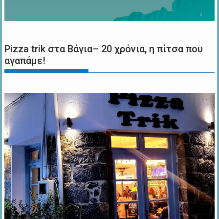
Pizza trik στα Βάγια– 20 χρόνια, η πίτσα που
αγαπάμε!