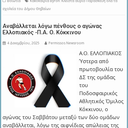
Βοιωτία
Κακοκαιρία Byron: Κλειστά αύριο Παρασκευή όλα τα
σχολεία τoυ Δήμου Θηβαίων
Αναβάλλεται λόγω πένθους ο αγώνας
Ελλοπιακός -Π.Α. Ο. Κόκκινου
4 Δεκεμβρίου, 2025
Permissos Newsroom
Α.Ο. ΕΛΛΟΠΙΑΚΟΣ
Ύστερα από
πρωτοβουλία του
ΔΣ της ομάδας
του
Ποδοσφαιρικός
Αθλητικός Όμιλος
Κόκκινου, ο
αγώνας του Σαββάτου μεταξύ των δύο ομάδων
αναβάλλεται, λόγω της αιφνίδιας απώλειας της