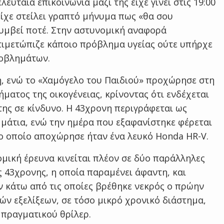
ελευταία επικοινωνία μαζί της είχε γίνει στις 19:00
είχε στείλει γραπτό μήνυμα πως «θα σου
υμβεί ποτέ. Στην αστυνομική αναφορά
τιμετώπιζε κάποιο πρόβλημα υγείας ούτε υπήρχε
ροβλημάτων.
, ενώ το «Χαμόγελο του Παιδιού» προχώρησε στη
ήματος της οικογένειας, κρίνοντας ότι ενδέχεται
της σε κίνδυνο. Η 43χρονη περιγράφεται ως
 μάτια, ενώ την ημέρα που εξαφανίστηκε φέρεται
ο οποίο αποχώρησε ήταν ένα λευκό Honda HR-V.
μική έρευνα κινείται πλέον σε δύο παράλληλες
ς 43χρονης, η οποία παραμένει άφαντη, και
 κάτω από τις οποίες βρέθηκε νεκρός ο πρώην
ν εξελίξεων, σε τόσο μικρό χρονικό διάστημα,
 πραγματικού θρίλερ.