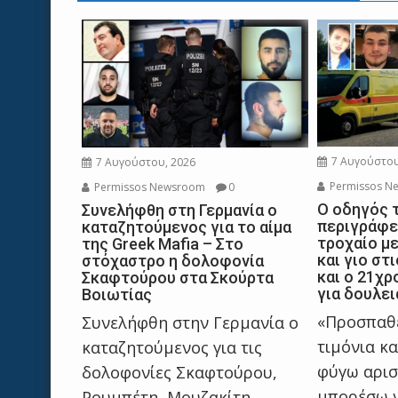
7 Αυγούστου
7 Αυγούστου, 2026
Permissos N
Permissos Newsroom
0
Ο οδηγός 
Συνελήφθη στη Γερμανία ο
περιγράφε
καταζητούμενος για το αίμα
τροχαίο με
της Greek Mafia – Στο
και γιο στ
στόχαστρο η δολοφονία
και ο 21χρ
Σκαφτούρου στα Σκούρτα
για δουλει
Βοιωτίας
«Προσπαθε
Συνελήφθη στην Γερμανία ο
τιμόνια κα
καταζητούμενος για τις
φύγω αρισ
δολοφονίες Σκαφτούρου,
μπορέσω ν
Ρουμπέτη, Μουζακίτη