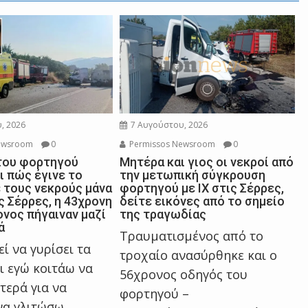
, 2026
7 Αυγούστου, 2026
ewsroom
0
Permissos Newsroom
0
του φορτηγού
Μητέρα και γιος οι νεκροί από
ι πώς έγινε το
την μετωπική σύγκρουση
 τους νεκρούς μάνα
φορτηγού με ΙΧ στις Σέρρες,
ις Σέρρες, η 43χρονη
δείτε εικόνες από το σημείο
ονος πήγαιναν μαζί
της τραγωδίας
ά
Τραυματισμένος από το
ί να γυρίσει τα
τροχαίο ανασύρθηκε και ο
ι εγώ κοιτάω να
56χρονος οδηγός του
τερά για να
φορτηγού –
α γλιτώσω,...