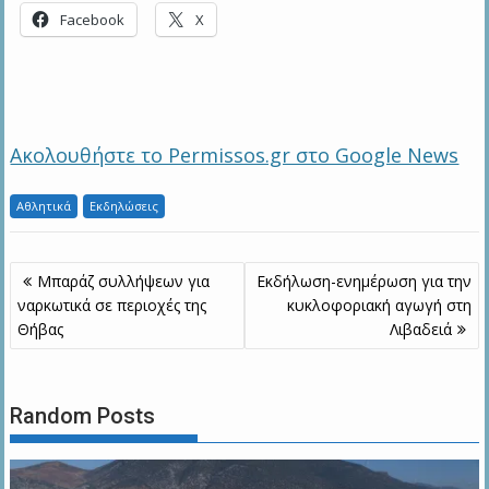
Facebook
X
Ακολουθήστε το Permissos.gr στο Google News
Αθλητικά
Εκδηλώσεις
Πλοήγηση
Μπαράζ συλλήψεων για
Εκδήλωση-ενημέρωση για την
άρθρων
ναρκωτικά σε περιοχές της
κυκλοφοριακή αγωγή στη
Θήβας
Λιβαδειά
Random Posts