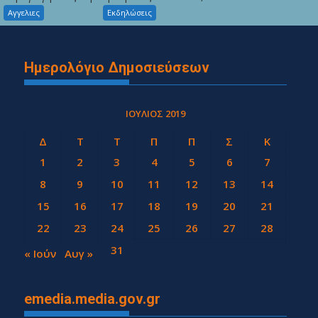
Αγγελιες
Εκδηλώσεις
Ημερολόγιο Δημοσιεύσεων
ΙΟΎΛΙΟΣ 2019
Δ
Τ
Τ
Π
Π
Σ
Κ
1
2
3
4
5
6
7
8
9
10
11
12
13
14
15
16
17
18
19
20
21
22
23
24
25
26
27
28
29
30
31
« Ιούν
Αυγ »
emedia.media.gov.gr