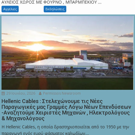
ΑΥΛΕΙΟΣ ΧΩΡΟΣ ΜΕ ΦΟΥΡΝΟ , ΜΠΑΡΜΠΕΚΙΟΥ ....
Αγγελιες
Εκδηλώσεις
29 Ιουνίου, 2026
Permissos Newsroom
Hellenic Cables : Στελεχώνουμε τις Νέες
Παραγωγικές μας Γραμμές Λόγω Νέων Επενδύσεων
-Αναζητούμε Χειριστές Μηχανών , Ηλεκτρολόγους
& Μηχανολόγους
Η Hellenic Cables, η οποία δραστηριοποιείται από το 1950 με την
παραγωγή ενός ευρύ φάσματος καλωδίων,...