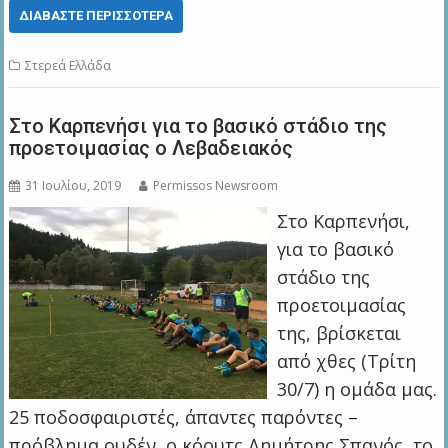
ΔΙΑΒΆΣΤΕ ΠΕΡΙΣΣΌΤΕΡΑ
Στερεά Ελλάδα
Στο Καρπενήσι για το βασικό στάδιο της
προετοιμασίας o Λεβαδειακός
31 Ιουλίου, 2019
Permissos Newsroom
Στο Καρπενήσι,
για το βασικό
στάδιο της
προετοιμασίας
της, βρίσκεται
από χθες (Τρίτη
30/7) η ομάδα μας.
25 ποδοσφαιριστές, άπαντες παρόντες –
πρόβλημα ουδέν, ο κόουτς Δημήτρης Σπανός, το