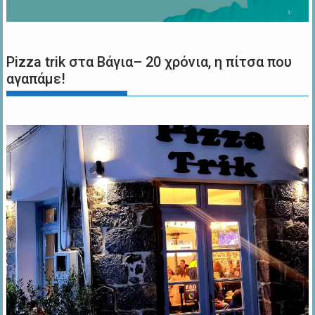
Pizza trik στα Βάγια– 20 χρόνια, η πίτσα που
αγαπάμε!