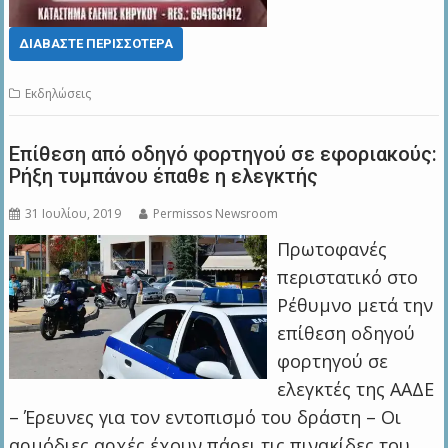
ΔΙΑΒΆΣΤΕ ΠΕΡΙΣΣΌΤΕΡΑ
Εκδηλώσεις
Επίθεση από οδηγό φορτηγού σε εφοριακούς:
Ρήξη τυμπάνου έπαθε η ελεγκτής
31 Ιουλίου, 2019
Permissos Newsroom
Πρωτοφανές
περιστατικό στο
Ρέθυμνο μετά την
επίθεση οδηγού
φορτηγού σε
ελεγκτές της ΑΑΔΕ
– Έρευνες για τον εντοπισμό του δράστη – Οι
αρμόδιες αρχές έχουν πάρει τις πινακίδες του