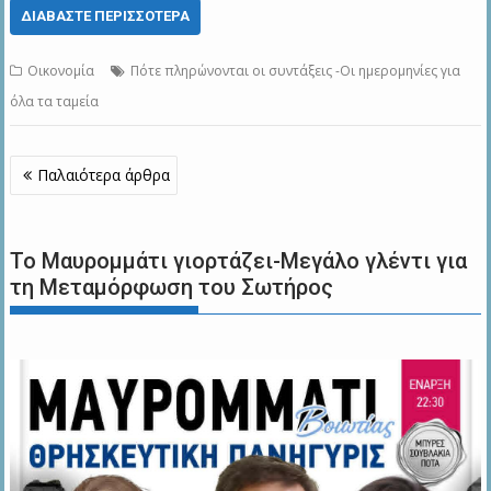
ΔΙΑΒΆΣΤΕ ΠΕΡΙΣΣΌΤΕΡΑ
Οικονομία
Πότε πληρώνονται οι συντάξεις -Οι ημερομηνίες για
όλα τα ταμεία
Πλοήγηση
Παλαιότερα άρθρα
άρθρων
Το Μαυρομμάτι γιορτάζει-Μεγάλο γλέντι για
τη Μεταμόρφωση του Σωτήρος