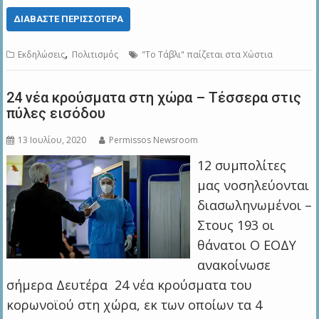
ΔΙΑΒΆΣΤΕ ΠΕΡΙΣΣΌΤΕΡΑ
,
Εκδηλώσεις
Πολιτισμός
"Το Τάβλι" παίζεται στα Χώστια
24 νέα κρούσματα στη χώρα – Τέσσερα στις
πύλες εισόδου
13 Ιουλίου, 2020
Permissos Newsroom
12 συμπολίτες
μας νοσηλεύονται
διασωληνωμένοι –
Στους 193 οι
θάνατοι Ο ΕΟΔΥ
ανακοίνωσε
σήμερα Δευτέρα 24 νέα κρούσματα του
κορωνοϊού στη χώρα, εκ των οποίων τα 4