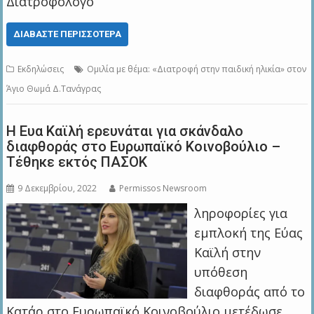
Διατροφολόγο
ΔΙΑΒΆΣΤΕ ΠΕΡΙΣΣΌΤΕΡΑ
Εκδηλώσεις
Ομιλία με θέμα: «Διατροφή στην παιδική ηλικία» στον
Άγιο Θωμά Δ.Τανάγρας
Η Ευα Καϊλή ερευνάται για σκάνδαλο
διαφθοράς στο Ευρωπαϊκό Κοινοβούλιο –
Τέθηκε εκτός ΠΑΣΟΚ
9 Δεκεμβρίου, 2022
Permissos Newsroom
ληροφορίες για
εμπλοκή της Εύας
Καϊλή στην
υπόθεση
διαφθοράς από το
Κατάρ στο Ευρωπαϊκό Κοινοβούλιο μετέδωσε