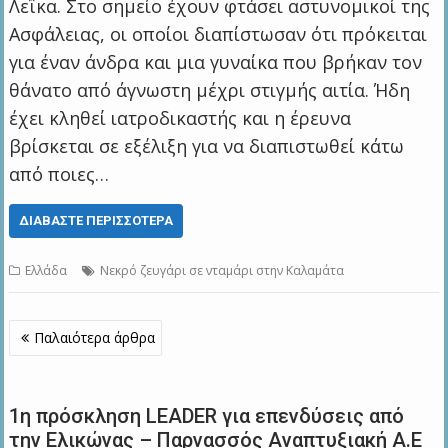
Λεΐκα. Στο σημείο έχουν φτάσει αστυνομικοί της
Ασφάλειας, οι οποίοι διαπίστωσαν ότι πρόκειται
για έναν άνδρα και μια γυναίκα που βρήκαν τον
θάνατο από άγνωστη μέχρι στιγμής αιτία. Ήδη
έχει κληθεί ιατροδικαστής και η έρευνα
βρίσκεται σε εξέλιξη για να διαπιστωθεί κάτω
από ποιες…
ΔΙΑΒΆΣΤΕ ΠΕΡΙΣΣΌΤΕΡΑ
Ελλάδα
Νεκρό ζευγάρι σε νταμάρι στην Καλαμάτα
Πλοήγηση
Παλαιότερα άρθρα
άρθρων
1η πρόσκληση LEADER για επενδύσεις από
την Ελικώνας – Παρνασσός Αναπτυξιακή Α.Ε