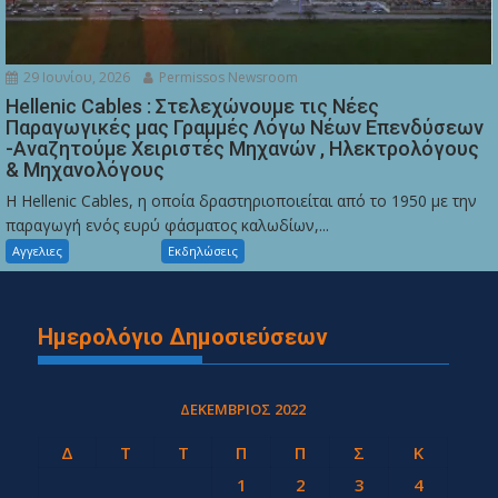
29 Ιουνίου, 2026
Permissos Newsroom
Hellenic Cables : Στελεχώνουμε τις Νέες
Παραγωγικές μας Γραμμές Λόγω Νέων Επενδύσεων
-Αναζητούμε Χειριστές Μηχανών , Ηλεκτρολόγους
& Μηχανολόγους
Η Hellenic Cables, η οποία δραστηριοποιείται από το 1950 με την
παραγωγή ενός ευρύ φάσματος καλωδίων,...
Αγγελιες
Εκδηλώσεις
Ημερολόγιο Δημοσιεύσεων
ΔΕΚΈΜΒΡΙΟΣ 2022
Δ
Τ
Τ
Π
Π
Σ
Κ
1
2
3
4