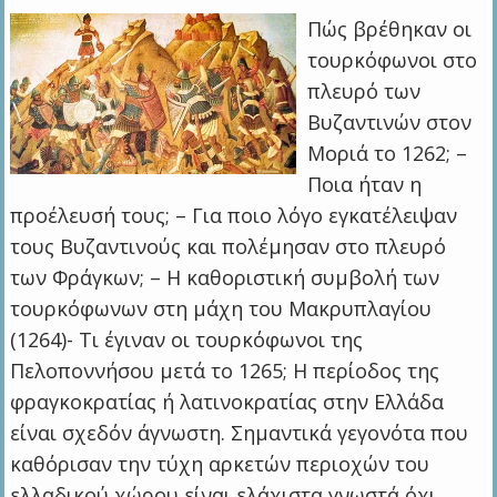
Πώς βρέθηκαν οι
τουρκόφωνοι στο
πλευρό των
Βυζαντινών στον
Μοριά το 1262; –
Ποια ήταν η
προέλευσή τους; – Για ποιο λόγο εγκατέλειψαν
τους Βυζαντινούς και πολέμησαν στο πλευρό
των Φράγκων; – Η καθοριστική συμβολή των
τουρκόφωνων στη μάχη του Μακρυπλαγίου
(1264)- Τι έγιναν οι τουρκόφωνοι της
Πελοποννήσου μετά το 1265; Η περίοδος της
φραγκοκρατίας ή λατινοκρατίας στην Ελλάδα
είναι σχεδόν άγνωστη. Σημαντικά γεγονότα που
καθόρισαν την τύχη αρκετών περιοχών του
ελλαδικού χώρου είναι ελάχιστα γνωστά όχι