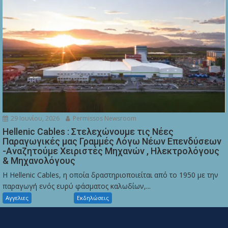
29 Ιουνίου, 2026
Permissos Newsroom
Hellenic Cables : Στελεχώνουμε τις Νέες
Παραγωγικές μας Γραμμές Λόγω Νέων Επενδύσεων
-Αναζητούμε Χειριστές Μηχανών , Ηλεκτρολόγους
& Μηχανολόγους
Η Hellenic Cables, η οποία δραστηριοποιείται από το 1950 με την
παραγωγή ενός ευρύ φάσματος καλωδίων,...
Αγγελιες
Εκδηλώσεις