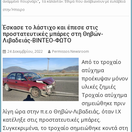
,
αναμμένο πουρνάρι"
τα κάλαντα»: Έθιμα που αναβιώνουν με ευλάβεια
στην Ήπειρο
Έσκασε το λάστιχο και έπεσε στις
προστατευτικές μπάρες στη Θηβών-
Λιβαδειάς-ΒΙΝΤΕΟ-ΦΩΤΟ
24 Δεκεμβρίου, 2022
Permissos Newsroom
Από το τροχαίο
ατύχημα
προέκυψαν μόνον
υλικές ζημιές
Τροχαίο ατύχημα
σημειώθηκε πριν
λίγη ώρα στην π.ε.ο Θηβών-Λιβαδειάς, όταν Ι.Χ
κατέληξε στις προστατευτικές μπάρες.
Συγκεκριμένα, το τροχαίο σημειώθηκε κοντά στη