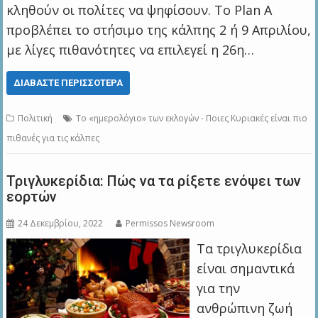
κληθούν οι πολίτες να ψηφίσουν. Το Plan A
προβλέπει το στήσιμο της κάλπης 2 ή 9 Απριλίου,
με λίγες πιθανότητες να επιλεγεί η 26η…
ΔΙΑΒΆΣΤΕ ΠΕΡΙΣΣΌΤΕΡΑ
Πολιτική
Το «ημερολόγιο» των εκλογών - Ποιες Κυριακές είναι πιο
πιθανές για τις κάλπες
Τριγλυκερίδια: Πώς να τα ρίξετε ενόψει των
εορτών
24 Δεκεμβρίου, 2022
Permissos Newsroom
Τα τριγλυκερίδια
είναι σημαντικά
για την
ανθρώπινη ζωή