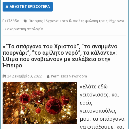
ΔΙΑΒΆΣΤΕ ΠΕΡΙΣΣΌΤΕΡΑ
Ελλάδα
Βιασμός 15χρονου στο Ίλιον: Στη φυλακή τρεις 15χρονοι
– Σοκαριστική απολογία
«”Τα σπάργανα του Χριστού”, “το αναμμένο
πουρνάρι”, “το αμίλητο νερό”, τα κάλαντα»:
Έθιμα που αναβιώνουν με ευλάβεια στην
Ήπειρο
24 Δεκεμβρίου, 2022
Permissos Newsroom
«Ελάτε εδώ
γειτόνισσες, και
εσείς
γειτονοπούλες
μου, τα σπάργανα
να φτιάξουμε, και