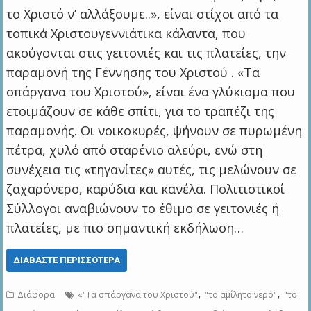
το Χριστό ν’ αλλάξουμε..», είναι στίχοι από τα
τοπικά Χριστουγεννιάτικα κάλαντα, που
ακούγονται στις γειτονιές και τις πλατείες, την
παραμονή της Γέννησης του Χριστού . «Τα
σπάργανα του Χριστού», είναι ένα γλύκισμα που
ετοιμάζουν σε κάθε σπίτι, για το τραπέζι της
παραμονής. Οι νοικοκυρές, ψήνουν σε πυρωμένη
πέτρα, χυλό από σταρένιο αλεύρι, ενώ στη
συνέχεια τις «τηγανίτες» αυτές, τις μελώνουν σε
ζαχαρόνερο, καρύδια και κανέλα. Πολιτιστικοί
Σύλλογοι αναβιώνουν το έθιμο σε γειτονιές ή
πλατείες, με πιο σημαντική εκδήλωση…
ΔΙΑΒΆΣΤΕ ΠΕΡΙΣΣΌΤΕΡΑ
,
,
Διάφορα
«"Τα σπάργανα του Χριστού"
"το αμίλητο νερό"
"το