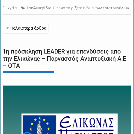
Υγεία
Τριγλυκερίδια: Πώς να τα ρίξετε ενόψει των Χριστουγέννων
Πλοήγηση
Παλαιότερα άρθρα
άρθρων
1η πρόσκληση LEADER για επενδύσεις από
την Ελικώνας – Παρνασσός Αναπτυξιακή Α.Ε
– ΟΤΑ