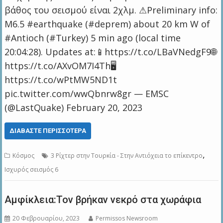
βάθος του σεισμού είναι 2χλμ. ⚠Preliminary info:
M6.5 #earthquake (#deprem) about 20 km W of
#Antioch (#Turkey) 5 min ago (local time
20:04:28). Updates at:📱https://t.co/LBaVNedgF9🌐
https://t.co/AXvOM7I4Th🖥
https://t.co/wPtMW5ND1t
pic.twitter.com/wwQbnrw8gr — EMSC
(@LastQuake) February 20, 2023
ΔΙΑΒΆΣΤΕ ΠΕΡΙΣΣΌΤΕΡΑ
,
Κόσμος
3 Ρίχτερ στην Τουρκία - Στην Αντιόχεια το επίκεντρο
Ισχυρός σεισμός 6
Aμφίκλεια:Τον βρήκαν νεκρό στα χωράφια
20 Φεβρουαρίου, 2023
Permissos Newsroom