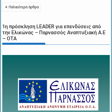
Πλοήγηση
Παλαιότερα άρθρα
άρθρων
1η πρόσκληση LEADER για επενδύσεις από
την Ελικώνας – Παρνασσός Αναπτυξιακή Α.Ε
– ΟΤΑ