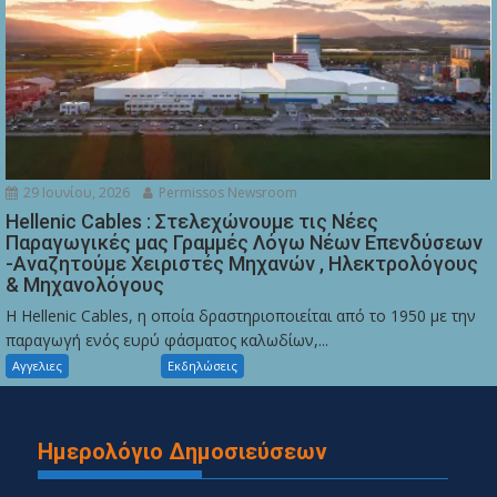
29 Ιουνίου, 2026
Permissos Newsroom
Hellenic Cables : Στελεχώνουμε τις Νέες
Παραγωγικές μας Γραμμές Λόγω Νέων Επενδύσεων
-Αναζητούμε Χειριστές Μηχανών , Ηλεκτρολόγους
& Μηχανολόγους
Η Hellenic Cables, η οποία δραστηριοποιείται από το 1950 με την
παραγωγή ενός ευρύ φάσματος καλωδίων,...
Αγγελιες
Εκδηλώσεις
Ημερολόγιο Δημοσιεύσεων