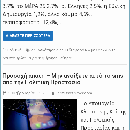
3,7%, το ΜέΡΑ 25 2,7%, οι Έλληνες 2,5%, η Εθνική
Δημιουργία 1,2%, άλλο κόμμα 4,6%,
αναποφάσιστοι 12,4%,…
ΔΙΑΒΆΣΤΕ ΠΕΡΙΣΣΌΤΕΡΑ
Πολιτική
Δημοσκόπηση Alco: Η διαφορά ΝΔ με ΣΥΡΙΖΑ & το
“καυτό” ερώτημα για “κυβέρνηση Τσίπρα”
Προσοχή απάτη – Μην ανοίξετε αυτό το sms
από την Πολιτική Προστασία
20 Φεβρουαρίου, 2023
Permissos Newsroom
Το Υπουργείο
Κλιματικής Κρίσης
και Πολιτικής
Προστασίας και η