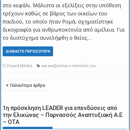
στο κεφάλι. Μάλιστα οι εξελίξεις στην υπόθεση
τρέχουν καθώς σε βάρος των οικείων του
παιδιού, το οποίο ήταν Ρομά, σχηματίστηκε
δικογραφία για ανθρωποκτονία από αμέλεια. Για
το δυστύχημα συνελήφθη ο θείος…
ΔΙΑΒΆΣΤΕ ΠΕΡΙΣΣΌΤΕΡΑ
Στερεά Ελλάδα
και αναζητείται ο παππούς του
Πλοήγηση
Παλαιότερα άρθρα
άρθρων
1η πρόσκληση LEADER για επενδύσεις από
την Ελικώνας – Παρνασσός Αναπτυξιακή Α.Ε
– ΟΤΑ