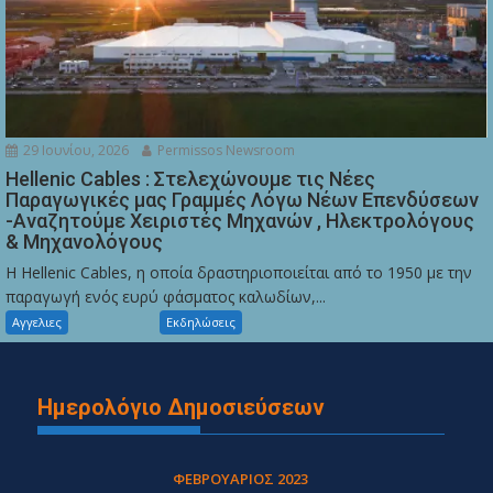
29 Ιουνίου, 2026
Permissos Newsroom
Hellenic Cables : Στελεχώνουμε τις Νέες
Παραγωγικές μας Γραμμές Λόγω Νέων Επενδύσεων
-Αναζητούμε Χειριστές Μηχανών , Ηλεκτρολόγους
& Μηχανολόγους
Η Hellenic Cables, η οποία δραστηριοποιείται από το 1950 με την
παραγωγή ενός ευρύ φάσματος καλωδίων,...
Αγγελιες
Εκδηλώσεις
Ημερολόγιο Δημοσιεύσεων
ΦΕΒΡΟΥΆΡΙΟΣ 2023