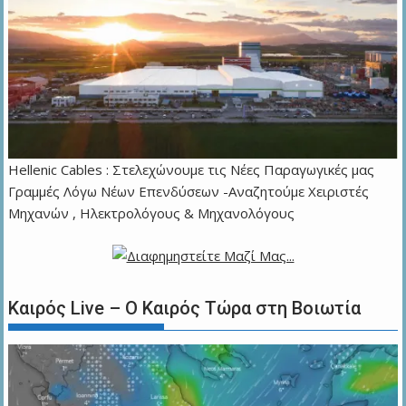
Hellenic Cables : Στελεχώνουμε τις Νέες Παραγωγικές μας
Γραμμές Λόγω Νέων Επενδύσεων -Αναζητούμε Χειριστές
Μηχανών , Ηλεκτρολόγους & Μηχανολόγους
Καιρός Live – Ο Καιρός Τώρα στη Βοιωτία