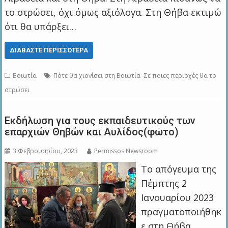
το στρώσει, όχι όμως αξιόλογα. Στη Θήβα εκτιμώ
ότι θα υπάρξει…
ΔΙΑΒΆΣΤΕ ΠΕΡΙΣΣΌΤΕΡΑ
Βοιωτία
Πότε θα χιονίσει στη Bοιωτία -Σε ποιες περιοχές θα το
στρώσει
Εκδήλωση για τους εκπαιδευτικούς των
επαρχιών Θηβών και Αυλίδος(φωτο)
3 Φεβρουαρίου, 2023
Permissos Newsroom
Το απόγευμα της
Πέμπτης 2
Ιανουαρίου 2023
πραγματοποιήθηκ
ε στη Θήβα