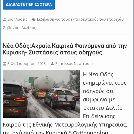
ΔΙΑΒΆΣΤΕ ΠΕΡΙΣΣΌΤΕΡΑ
Εκδηλώσεις
Εκδήλωση για τους εκπαιδευτικούς των επαρχιών
Θηβών και Αυλίδος
Νέα Οδός:Ακραία Καιρικά Φαινόμενα από την
Κυριακή- Συστάσεις στους οδηγούς
3 Φεβρουαρίου, 2023
Permissos Newsroom
Η Νέα Οδός,
ενημερώνει τους
οδηγούς ότι
σύμφωνα με
Έκτακτο Δελτίο
Επιδείνωσης
Καιρού της Εθνικής Μετεωρολογικής Υπηρεσίας,
με ισχύ από την Κυριακή 5 Φεβρουαρίου