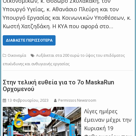
Οικονομικών, κ. Θόδωρο Σκυλακάκη, τον
Υπουργό Υγείας, κ. Αθανάσιο Πλεύρη και τον
Υπουργό Εργασίας και Κοινωνικών Υποθέσεων, κ.
Κωστή Χατζηδάκη. Η ΚΥΑ που αφορά στο…
ΔΙΑΒΆΣΤΕ ΠΕΡΙΣΣΌΤΕΡΑ
Οικονομία
Αυξάνεται στα 200 ευρώ το ύψος του επιδόματος
επικίνδυνης και ανθυγιεινής εργασίας
Στην τελική ευθεία για το 7ο MaskaRun
Ορχομενού
13 Φεβρουαρίου, 2023
Permissos Newsroom
Λίγες ημέρες
έμειναν μέχρι την
Κυριακή 19