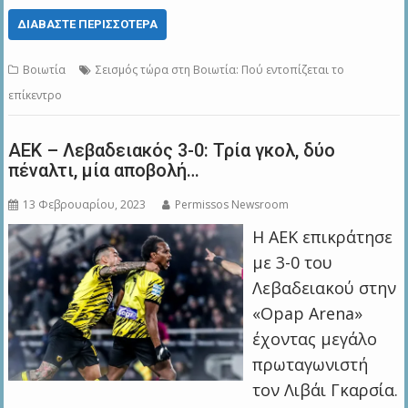
ΔΙΑΒΆΣΤΕ ΠΕΡΙΣΣΌΤΕΡΑ
Βοιωτία
Σεισμός τώρα στη Βοιωτία: Πού εντοπίζεται το
επίκεντρο
ΑΕΚ – Λεβαδειακός 3-0: Τρία γκολ, δύο
πέναλτι, μία αποβολή…
13 Φεβρουαρίου, 2023
Permissos Newsroom
Η ΑΕΚ επικράτησε
με 3-0 του
Λεβαδειακού στην
«Opap Arena»
έχοντας μεγάλο
πρωταγωνιστή
τον Λιβάι Γκαρσία.