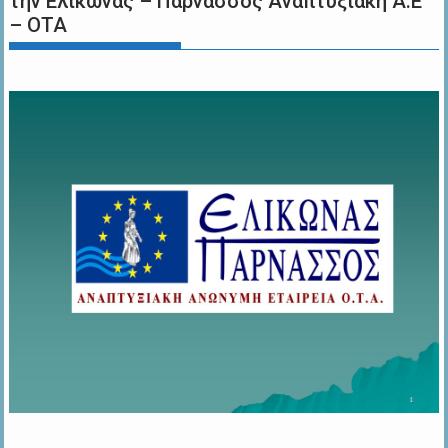
την Ελικώνας – Παρνασσός Αναπτυξιακή Α.Ε
– ΟΤΑ