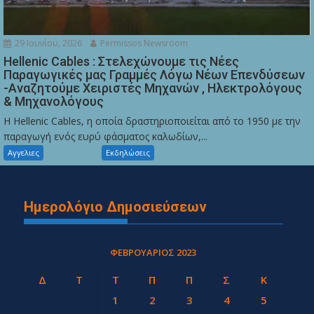
29 Ιουνίου, 2026
Permissos Newsroom
Hellenic Cables : Στελεχώνουμε τις Νέες
Παραγωγικές μας Γραμμές Λόγω Νέων Επενδύσεων
-Αναζητούμε Χειριστές Μηχανών , Ηλεκτρολόγους
& Μηχανολόγους
Η Hellenic Cables, η οποία δραστηριοποιείται από το 1950 με την
παραγωγή ενός ευρύ φάσματος καλωδίων,...
Αγγελιες
Εκδηλώσεις
Ημερολόγιο Δημοσιεύσεων
ΦΕΒΡΟΥΆΡΙΟΣ 2023
Δ
Τ
Τ
Π
Π
Σ
Κ
1
2
3
4
5