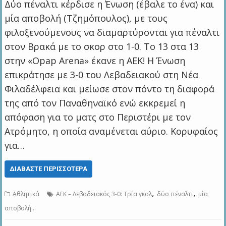
Δύο πέναλτι κέρδισε η Ένωση (έβαλε το ένα) και
μία αποβολή (Τζημόπουλος), με τους
φιλοξενούμενους να διαμαρτύρονται για πέναλτι
στον Βρακά με το σκορ στο 1-0. Το 13 στα 13
στην «Opap Arena» έκανε η ΑΕΚ! Η Ένωση
επικράτησε με 3-0 του Λεβαδειακού στη Νέα
Φιλαδέλφεια και μείωσε στον πόντο τη διαφορά
της από τον Παναθηναϊκό ενώ εκκρεμεί η
απόφαση για το ματς στο Περιστέρι με τον
Ατρόμητο, η οποία αναμένεται αύριο. Κορυφαίος
για…
ΔΙΑΒΆΣΤΕ ΠΕΡΙΣΣΌΤΕΡΑ
,
,
Αθλητικά
ΑΕΚ – Λεβαδειακός 3-0: Τρία γκολ
δύο πέναλτι
μία
αποβολή…