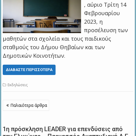
, αύριο Τρίτη 14
Φεβρουαρίου
2023, η
προσέλευση των
μαθητών στα σχολεία και τους παιδικούς
σταθμούς του Δήμου Θηβαίων και των
Δημοτικών Κοινοτήτων.
ΔΙΑΒΆΣΤΕ ΠΕΡΙΣΣΌΤΕΡΑ
Εκδηλώσεις
Πλοήγηση
Παλαιότερα άρθρα
άρθρων
1η πρόσκληση LEADER για επενδύσεις από