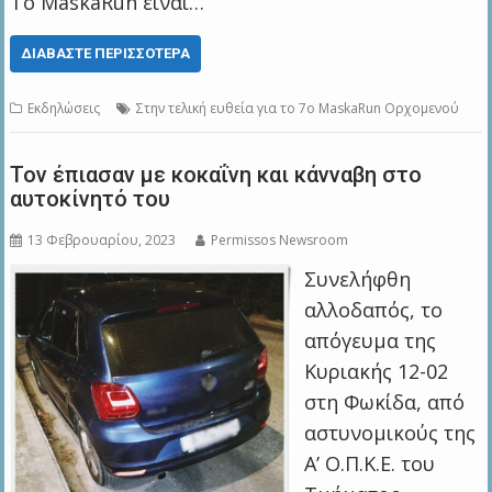
Το MaskaRun είναι…
ΔΙΑΒΆΣΤΕ ΠΕΡΙΣΣΌΤΕΡΑ
Εκδηλώσεις
Στην τελική ευθεία για το 7ο MaskaRun Ορχομενού
Τον έπιασαν με κοκαΐνη και κάνναβη στο
αυτοκίνητό του
13 Φεβρουαρίου, 2023
Permissos Newsroom
Συνελήφθη
αλλοδαπός, το
απόγευμα της
Κυριακής 12-02
στη Φωκίδα, από
αστυνομικούς της
Α’ Ο.Π.Κ.Ε. του