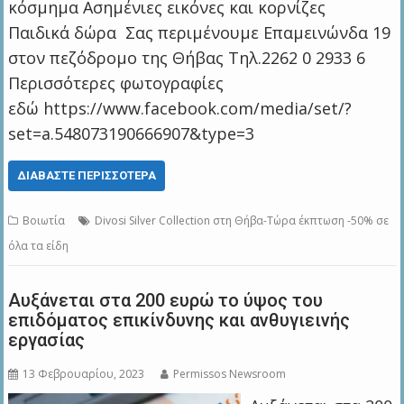
κόσμημα Ασημένιες εικόνες και κορνίζες
Παιδικά δώρα Σας περιμένουμε Επαμεινώνδα 19
στον πεζόδρομο της Θήβας Τηλ.2262 0 2933 6
Περισσότερες φωτογραφίες
εδώ https://www.facebook.com/media/set/?
set=a.548073190666907&type=3
ΔΙΑΒΆΣΤΕ ΠΕΡΙΣΣΌΤΕΡΑ
Βοιωτία
Divosi Silver Collection στη Θήβα-Τώρα έκπτωση -50% σε
όλα τα είδη
Αυξάνεται στα 200 ευρώ το ύψος του
επιδόματος επικίνδυνης και ανθυγιεινής
εργασίας
13 Φεβρουαρίου, 2023
Permissos Newsroom