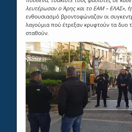
πουθενά, τσακίστε τους φασίστες σε κάθε
λευτέρωσαν ο Άρης και το ΕΑΜ – ΕΛΑΣ»
, 
ενθουσιασμό βροντοφώναζαν οι συγκεντρ
λαγούμια πού έτρεξαν κρυφτούν τα δυο 
σταθούν.