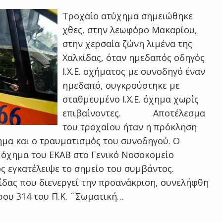
Τροχαίο ατύχημα σημειώθηκε
χθες, στην λεωφόρο Μακαρίου,
στην χερσαία ζώνη λιμένα της
Χαλκίδας, όταν ημεδαπός οδηγός
Ι.Χ.Ε. οχήματος με συνοδηγό έναν
ημεδαπό, συγκρούστηκε με
σταθμευμένο Ι.Χ.Ε. όχημα χωρίς
επιβαίνοντες. Αποτέλεσμα
του τροχαίου ήταν η πρόκληση
χημα και ο τραυματισμός του συνοδηγού. Ο
όχημα του ΕΚΑΒ στο Γενικό Νοσοκομείο
ός εγκατέλειψε το σημείο του συμβάντος.
ς που διενεργεί την προανάκριση, συνελήφθη
θρου 314 του Π.Κ. ¨Σωματική…