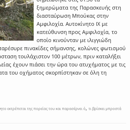
ξημερώματα της Παρασκευής στη
διασταύρωση Μπούκας στην
Αμφιλοχία. Αυτοκίνητο ΙΧ με
κατεύθυνση προς Αμφιλοχία, το
οποίο κινούνταν με ιλιγγιώδη
 παρέσυρε πινακίδες σήμανσης, κολώνες φωτισμού
όσταση τουλάχιστον 100 μέτρων, πριν καταλήξει
είας έχουν πιάσει την ώρα του ατυχήματος με τις
ματα του οχήματος σκορπίστηκαν σε όλη τη
,
ητο εκτρέπεται της πορείας του και παρασέρνει ό
τι βρίσκει μπροστά