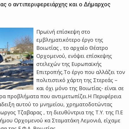
ας ο αντιπεριφερειάρχης και ο Δήμαρχος
Πρωϊνή επίσκεψη στο
εμβληματικότερο έργο της
Βοιωτίας , το αρχαίο Θέατρο
Ορχομενού, ενόψει επίσκεψης
στελεχών της Ευρωπαϊκής
Επιτροπής.Το έργο που αλλάζει τον
πολιτιστικό χάρτη της Στερεάς –
και όχι μόνο της Βοιωτίας- είναι σε
ερα προβλήματα που αντιμετωπίζει.Η Περιφέρεια
άδειξη αυτού το μνημείου, χρηματοδοτώντας
ωργος Τζαβαρας , τη διευθύντρια της Τ.Υ. της Π.Ε
Δήμου Ορχομενού κα Σταματάκη Λεμονιά, είχαμε
α της Ε.Φ.Α. Βοιωτίας,…