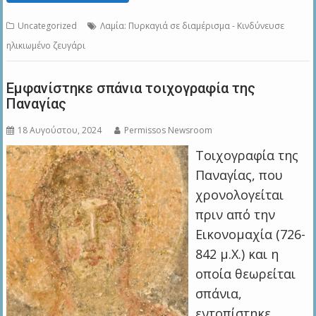
Uncategorized
Λαμία: Πυρκαγιά σε διαμέρισμα - Κινδύνευσε
ηλικιωμένο ζευγάρι
Εμφανίστηκε σπάνια τοιχογραφία της
Παναγίας
18 Αυγούστου, 2024
Permissos Newsroom
Τοιχογραφία της
Παναγίας, που
χρονολογείται
πριν από την
Εικονομαχία (726-
842 μ.Χ.) και η
οποία θεωρείται
σπάνια,
εντοπίστηκε