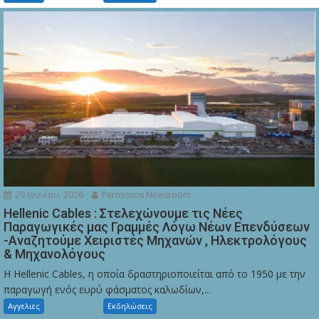
29 Ιουνίου, 2026
Permissos Newsroom
Hellenic Cables : Στελεχώνουμε τις Νέες
Παραγωγικές μας Γραμμές Λόγω Νέων Επενδύσεων
-Αναζητούμε Χειριστές Μηχανών , Ηλεκτρολόγους
& Μηχανολόγους
Η Hellenic Cables, η οποία δραστηριοποιείται από το 1950 με την
παραγωγή ενός ευρύ φάσματος καλωδίων,...
Αγγελιες
Εκδηλώσεις