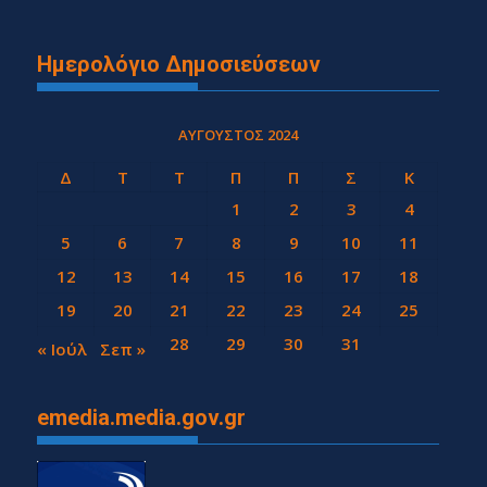
Ημερολόγιο Δημοσιεύσεων
ΑΎΓΟΥΣΤΟΣ 2024
Δ
Τ
Τ
Π
Π
Σ
Κ
1
2
3
4
5
6
7
8
9
10
11
12
13
14
15
16
17
18
19
20
21
22
23
24
25
26
27
28
29
30
31
« Ιούλ
Σεπ »
emedia.media.gov.gr