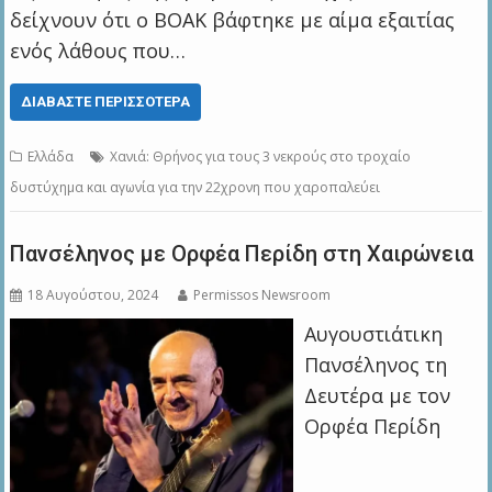
δείχνουν ότι ο ΒΟΑΚ βάφτηκε με αίμα εξαιτίας
ενός λάθους που…
ΔΙΑΒΆΣΤΕ ΠΕΡΙΣΣΌΤΕΡΑ
Ελλάδα
Χανιά: Θρήνος για τους 3 νεκρούς στο τροχαίο
δυστύχημα και αγωνία για την 22χρονη που χαροπαλεύει
Πανσέληνος με Ορφέα Περίδη στη Χαιρώνεια
18 Αυγούστου, 2024
Permissos Newsroom
Αυγουστιάτικη
Πανσέληνος τη
Δευτέρα με τον
Ορφέα Περίδη