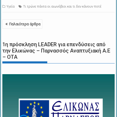
Υγεία
Τι τρώνε πάντα οι αιωνόβιοι και τι δεν κάνουν ποτέ
Πλοήγηση
Παλαιότερα άρθρα
άρθρων
1η πρόσκληση LEADER για επενδύσεις από
την Ελικώνας – Παρνασσός Αναπτυξιακή Α.Ε
– ΟΤΑ