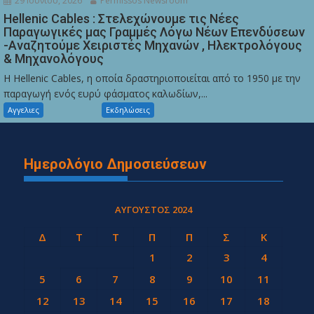
29 Ιουνίου, 2026
Permissos Newsroom
Hellenic Cables : Στελεχώνουμε τις Νέες
Παραγωγικές μας Γραμμές Λόγω Νέων Επενδύσεων
-Αναζητούμε Χειριστές Μηχανών , Ηλεκτρολόγους
& Μηχανολόγους
Η Hellenic Cables, η οποία δραστηριοποιείται από το 1950 με την
παραγωγή ενός ευρύ φάσματος καλωδίων,...
Αγγελιες
Εκδηλώσεις
Ημερολόγιο Δημοσιεύσεων
ΑΎΓΟΥΣΤΟΣ 2024
Δ
Τ
Τ
Π
Π
Σ
Κ
1
2
3
4
5
6
7
8
9
10
11
12
13
14
15
16
17
18