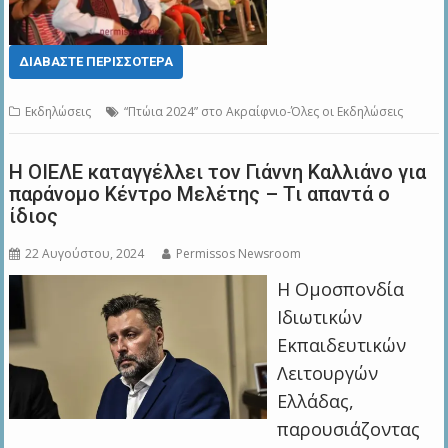
ΔΙΑΒΆΣΤΕ ΠΕΡΙΣΣΌΤΕΡΑ
Εκδηλώσεις
“Πτώια 2024” στο Ακραίφνιο-Όλες οι Εκδηλώσεις
Η ΟΙΕΛΕ καταγγέλλει τον Γιάννη Καλλιάνο για
παράνομο Κέντρο Μελέτης – Τι απαντά ο
ίδιος
22 Αυγούστου, 2024
Permissos Newsroom
Η Ομοσπονδία
Ιδιωτικών
Εκπαιδευτικών
Λειτουργών
Ελλάδας,
παρουσιάζοντας