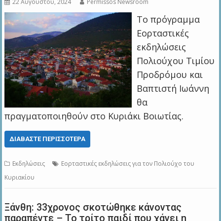
22 Αυγούστου, 2024
Permissos Newsroom
Το πρόγραμμα
Εορταστικές
εκδηλώσεις
Πολιούχου Τιμίου
Προδρόμου και
Βαπτιστή Ιωάννη
θα
πραγματοποιηθούν στο Κυριάκι Βοιωτίας.
ΔΙΑΒΆΣΤΕ ΠΕΡΙΣΣΌΤΕΡΑ
Εκδηλώσεις
Εορταστικές εκδηλώσεις για τον Πολιούχο του
Κυριακίου
Ξάνθη: 33χρονος σκοτώθηκε κάνοντας
παραπέντε – Το τρίτο παιδί που χάνει η