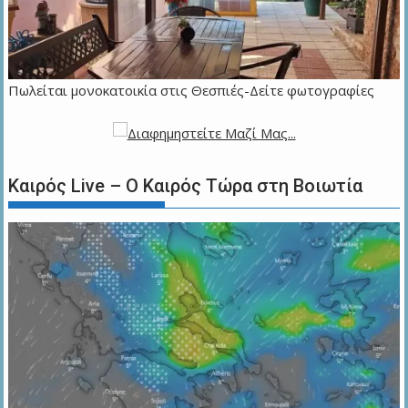
Πωλείται μονοκατοικία στις Θεσπιές-Δείτε φωτογραφίες
Καιρός Live – Ο Καιρός Τώρα στη Βοιωτία