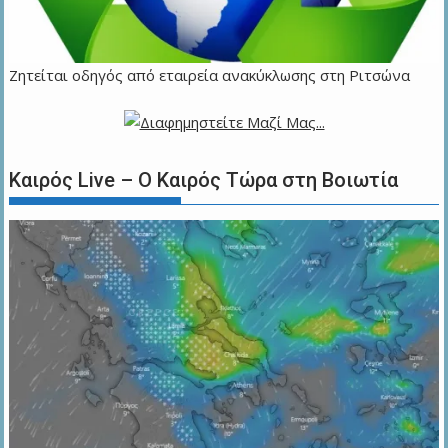
Ζητείται οδηγός από εταιρεία ανακύκλωσης στη Ριτσώνα
Καιρός Live – Ο Καιρός Τώρα στη Βοιωτία