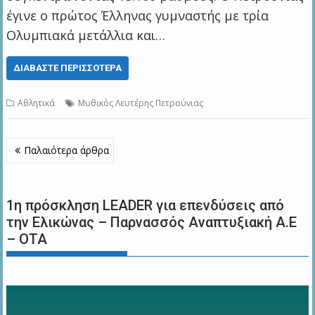
έγινε ο πρώτος Έλληνας γυμναστής με τρία
Ολυμπιακά μετάλλια και…
ΔΙΑΒΆΣΤΕ ΠΕΡΙΣΣΌΤΕΡΑ
Αθλητικά
Μυθικός Λευτέρης Πετρούνιας
Πλοήγηση
Παλαιότερα άρθρα
άρθρων
1η πρόσκληση LEADER για επενδύσεις από
την Ελικώνας – Παρνασσός Αναπτυξιακή Α.Ε
– ΟΤΑ