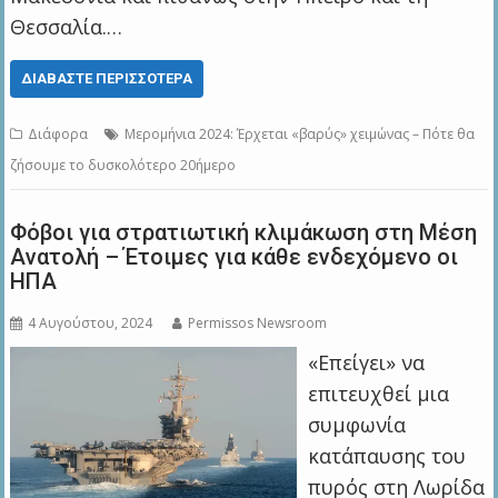
Θεσσαλία.…
ΔΙΑΒΆΣΤΕ ΠΕΡΙΣΣΌΤΕΡΑ
Διάφορα
Μερομήνια 2024: Έρχεται «βαρύς» χειμώνας – Πότε θα
ζήσουμε το δυσκολότερο 20ήμερο
Φόβοι για στρατιωτική κλιμάκωση στη Μέση
Ανατολή – Έτοιμες για κάθε ενδεχόμενο οι
ΗΠΑ
4 Αυγούστου, 2024
Permissos Newsroom
«Επείγει» να
επιτευχθεί μια
συμφωνία
κατάπαυσης του
πυρός στη Λωρίδα