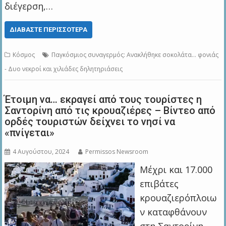
διέγερση,…
ΔΙΑΒΆΣΤΕ ΠΕΡΙΣΣΌΤΕΡΑ
Κόσμος
Παγκόσμιος συναγερμός: Ανακλήθηκε σοκολάτα... φονιάς
- Δυο νεκροί και χιλιάδες δηλητηριάσεις
Έτοιμη να… εκραγεί από τους τουρίστες η
Σαντορίνη από τις κρουαζιέρες – Βίντεο από
ορδές τουριστών δείχνει το νησί να
«πνίγεται»
4 Αυγούστου, 2024
Permissos Newsroom
Μέχρι και 17.000
επιβάτες
κρουαζιερόπλοιω
ν καταφθάνουν