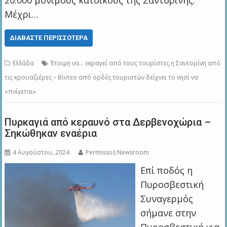
20.000 μόνιμους κατοίκους της Σαντορίνης.
Μέχρι…
ΔΙΑΒΆΣΤΕ ΠΕΡΙΣΣΌΤΕΡΑ
Ελλάδα
Έτοιμη να… εκραγεί από τους τουρίστες η Σαντορίνη από
τις κρουαζιέρες – Βίντεο από ορδές τουριστών δείχνει το νησί να
«πνίγεται»
Πυρκαγιά από κεραυνό στα Δερβενοχώρια –
Σηκώθηκαν εναέρια
4 Αυγούστου, 2024
Permissos Newsroom
Επί ποδός η
Πυροσβεστική
Συναγερμός
σήμανε στην