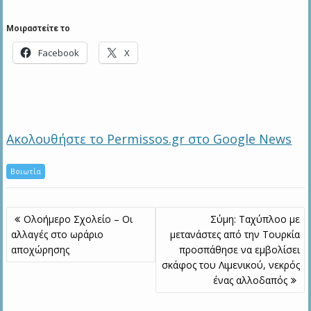
Μοιραστείτε το
Facebook
X
Ακολουθήστε το Permissos.gr στο Google News
Βοιωτία
Πλοήγηση
Ολοήμερο Σχολείο – Οι
Σύμη: Ταχύπλοο με
άρθρων
αλλαγές στο ωράριο
μετανάστες από την Τουρκία
αποχώρησης
προσπάθησε να εμβολίσει
σκάφος του Λιμενικού, νεκρός
ένας αλλοδαπός