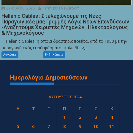
29 Ιουνίου, 2026
Permissos Newsroom
Hellenic Cables : Στελεχώνουμε τις Νέες
Παραγωγικές μας Γραμμές Λόγω Νέων Επενδύσεων
-Αναζητούμε Χειριστές Μηχανών , Ηλεκτρολόγους
& Μηχανολόγους
Η Hellenic Cables, η οποία δραστηριοποιείται από το 1950 με την
παραγωγή ενός ευρύ φάσματος καλωδίων,...
Αγγελιες
Εκδηλώσεις
Ημερολόγιο Δημοσιεύσεων
ΑΎΓΟΥΣΤΟΣ 2024
Δ
Τ
Τ
Π
Π
Σ
Κ
1
2
3
4
5
6
7
8
9
10
11