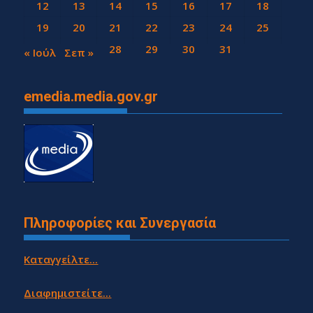
12
13
14
15
16
17
18
19
20
21
22
23
24
25
26
27
28
29
30
31
« Ιούλ
Σεπ »
emedia.media.gov.gr
Πληροφορίες και Συνεργασία
Καταγγείλτε...
Διαφημιστείτε...