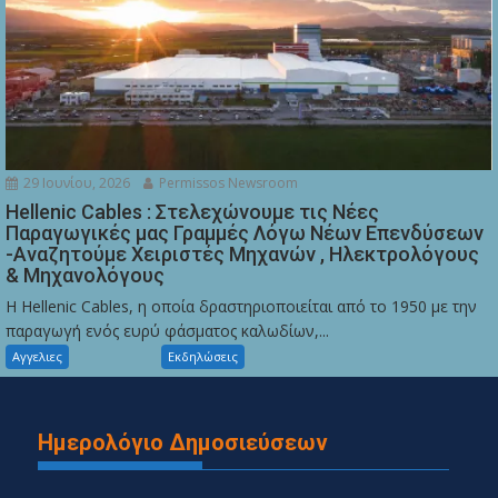
29 Ιουνίου, 2026
Permissos Newsroom
Hellenic Cables : Στελεχώνουμε τις Νέες
Παραγωγικές μας Γραμμές Λόγω Νέων Επενδύσεων
-Αναζητούμε Χειριστές Μηχανών , Ηλεκτρολόγους
& Μηχανολόγους
Η Hellenic Cables, η οποία δραστηριοποιείται από το 1950 με την
παραγωγή ενός ευρύ φάσματος καλωδίων,...
Αγγελιες
Εκδηλώσεις
Ημερολόγιο Δημοσιεύσεων