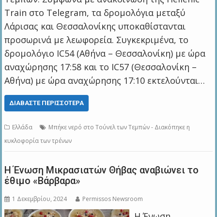
Train στο Telegram, τα δρομολόγια μεταξύ
Λάρισας και Θεσσαλονίκης υποκαθίστανται
προσωρινά με λεωφορεία. Συγκεκριμένα, το
δρομολόγιο IC54 (Αθήνα – Θεσσαλονίκη) με ώρα
αναχώρησης 17:58 και το IC57 (Θεσσαλονίκη –
Αθήνα) με ώρα αναχώρησης 17:10 εκτελούνται…
ΔΙΑΒΆΣΤΕ ΠΕΡΙΣΣΌΤΕΡΑ
Ελλάδα
Μπήκε νερό στο Τούνελ των Τεμπών - Διακόπηκε η
κυκλοφορία των τρένων
Η Ένωση Μικρασιατών Θήβας αναβιώνει το
έθιμο «Βάρβαρα»
1 Δεκεμβρίου, 2024
Permissos Newsroom
Η Ένωση