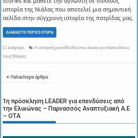
Stories και μάθετε την άγνωστη σε πολλούς
ιστορία της Νιάλας που αποτελεί μια σημαντική
σελίδα στην σύγχρονη ιστορία της πατρίδας μας.
ΔΙΑΒΆΣΤΕ ΠΕΡΙΣΣΌΤΕΡΑ
Διάφορα
Η ιστορική χιονοθύελλα που ένωσε για πάντα όλους
τους Έλληνες
Πλοήγηση
Παλαιότερα άρθρα
άρθρων
1η πρόσκληση LEADER για επενδύσεις από
την Ελικώνας – Παρνασσός Αναπτυξιακή Α.Ε
– ΟΤΑ