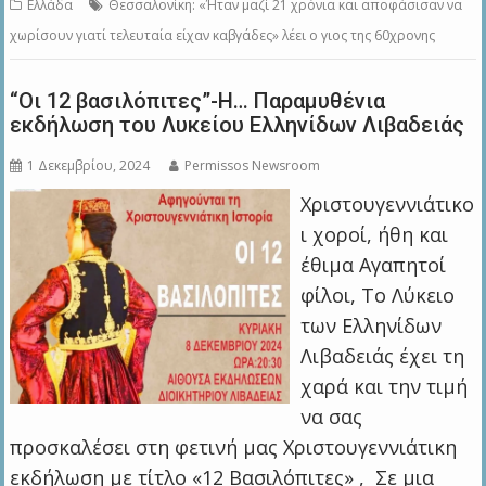
Ελλάδα
Θεσσαλονίκη: «Ήταν μαζί 21 χρόνια και αποφάσισαν να
χωρίσουν γιατί τελευταία είχαν καβγάδες» λέει ο γιος της 60χρονης
“Οι 12 βασιλόπιτες”-Η… Παραμυθένια
εκδήλωση του Λυκείου Ελληνίδων Λιβαδειάς
1 Δεκεμβρίου, 2024
Permissos Newsroom
Χριστουγεννιάτικο
ι χοροί, ήθη και
έθιμα Αγαπητοί
φίλοι, Το Λύκειο
των Ελληνίδων
Λιβαδειάς έχει τη
χαρά και την τιμή
να σας
προσκαλέσει στη φετινή μας Χριστουγεννιάτικη
εκδήλωση με τίτλο «12 Βασιλόπιτες» , Σε μια