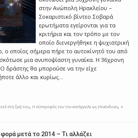
στην Ανώπολη Ηρακλείου –
Σοκαριστικό βίντεο Σοβαρά
ερωτήματα εγείρονται για τα
κριτήρια και τον τρόπο με τον
οποίο διενεργήθηκε η ψυχιατρική
 ο οποίος σήμερα πήρε το αυτοκίνητό του από
 σκότωσε μια ανυποψίαστη γυναίκα. Η 36χρονη
 Ο δράστης θα μπορούσε να την είχε
ήποτε άλλο και κυρίως…
,
,
ποτέ στη ζωή του
Η σύντροφός του τον κατήγγειλε ως επικίνδυνο
ο
 φορά μετά το 2014 – Τι αλλάζει