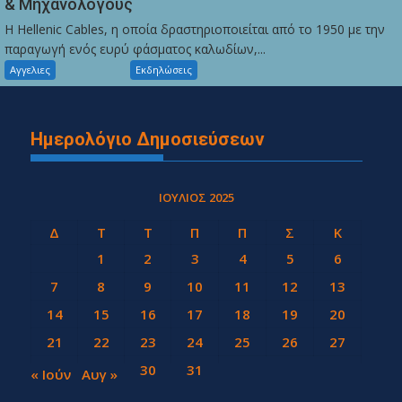
& Μηχανολόγους
Η Hellenic Cables, η οποία δραστηριοποιείται από το 1950 με την
παραγωγή ενός ευρύ φάσματος καλωδίων,...
Αγγελιες
Εκδηλώσεις
Ημερολόγιο Δημοσιεύσεων
ΙΟΎΛΙΟΣ 2025
Δ
Τ
Τ
Π
Π
Σ
Κ
1
2
3
4
5
6
7
8
9
10
11
12
13
14
15
16
17
18
19
20
21
22
23
24
25
26
27
28
29
30
31
« Ιούν
Αυγ »