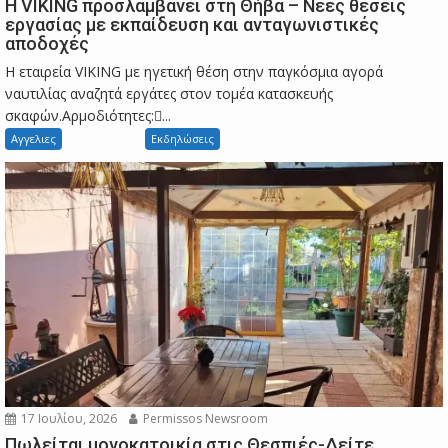
Η VIKING προσλαμβάνει στη Θήβα – Νέες θέσεις
εργασίας με εκπαίδευση και ανταγωνιστικές
αποδοχές
Η εταιρεία VIKING με ηγετική θέση στην παγκόσμια αγορά
ναυτιλίας αναζητά εργάτες στον τομέα κατασκευής
σκαφών.Αρμοδιότητες:...
Αγγελιες
Εκδηλώσεις
17 Ιουλίου, 2026
Permissos Newsroom
Πωλείται μονοκατοικία στις Θεσπιές-Δείτε