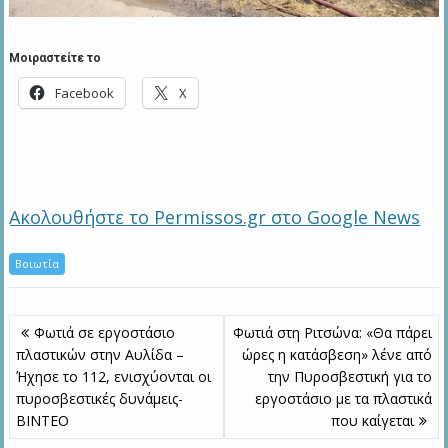
Μοιραστείτε το
Facebook
X
Ακολουθήστε το Permissos.gr στο Google News
Βοιωτία
Πλοήγηση
Φωτιά σε εργοστάσιο
Φωτιά στη Ριτσώνα: «Θα πάρει
άρθρων
πλαστικών στην Αυλίδα –
ώρες η κατάσβεση» λένε από
Ήχησε το 112, ενισχύονται οι
την Πυροσβεστική για το
πυροσβεστικές δυνάμεις-
εργοστάσιο με τα πλαστικά
ΒΙΝΤΕΟ
που καίγεται