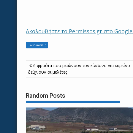
Ακολουθήστε το Permissos.gr στο Googl
Εκδηλώσεις
Πλοήγηση
6 φρούτα που μειώνουν τον κίνδυνο για καρκίνο –
άρθρων
δείχνουν οι μελέτες
Random Posts