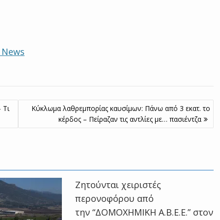
e News
 Τι
Κύκλωμα λαθρεμπορίας καυσίμων: Πάνω από 3 εκατ. το
κέρδος – Πείραζαν τις αντλίες με… πασιέντζα
Ζητούνται χειριστές
περονοφόρου από
την “ΔΟΜΟΧΗΜΙΚΗ Α.Β.Ε.Ε.” στον