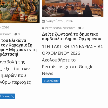
6 Αυγούστου, 2026
, 2026
Permissos Newsroom
0
Δείτε ζωντανά το δημοτικό
ewsroom
0
συμβούλιο Δήμου Ορχομενού
 του Ελικώνα
 τον Καραγκιόζη
11Η ΤΑΚΤΙΚΗ ΣΥΝΕΔΡΙΑΣΗ ΔΣ
ρι – Μη χάσετε τη
ΟΡΧΟΜΕΝΟΥ 2026
ράσταση!
Ακολουθήστε το
αναβολή της
Permissos.gr στο Google
, εξαιτίας των
News
 ημερών που
Εκδηλώσεις
 γύρω περιοχές
Πολιτισμός