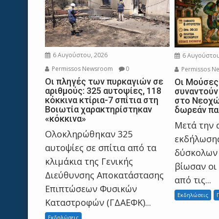
6 Αυγούστου, 2026
6 Αυγούστου
Permissos Newsroom
0
Permissos N
Οι πληγές των πυρκαγιών σε
Οι Μούσες
αριθμούς: 325 αυτοψίες, 118
συναντούν
κόκκινα κτίρια-7 σπίτια στη
στο Νεοχώ
Βοιωτία χαρακτηρίστηκαν
δωρεάν πα
«κόκκινα»
Μετά την 
Ολοκληρώθηκαν 325
εκδήλωσης
αυτοψίες σε σπίτια από τα
δύσκολων
κλιμάκια της Γενικής
βίωσαν οι
Διεύθυνσης Αποκατάστασης
από τις...
Επιπτώσεων Φυσικών
Εκδηλώσεις
Καταστροφών (ΓΔΑΕΦΚ)...
Εκδηλώσεις