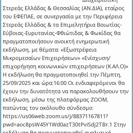
Στερεάς Ελλάδας & Θεσσαλίας (ΑΝ.ΔΙΑ), εταίρος
του ΕΦΕΠΑΕ, σε συνεργασία με την Περιφέρεια
Στερεάς Ελλάδας & τα Επιμελητήρια Βοιωτίας-
Εύβοιας-Ευρυτανίας-Φθιώτιδας & Φωκίδας θα
πραγματοποιήσουν ανοικτή ενημερωτική
εκδήλωση, με θέματα: «Εξωστρέφεια
Μικρομεσαίων Επιχειρήσεων» «Ενίσχυση/
επιχορήγηση κοινωνικών επιχειρήσεων (Κ.ΑΛ.Ο)»
Η εκδήλωση θα πραγματοποιηθεί την Πέμπτη,
25/09/2025 και ώρα:16:00 Οι ενδιαφερόμενοι θα
έχουν την δυνατότητα να παρακολουθήσουν την
εκδήλωση, μέσω της πλατφόρμας ΖΟΟΜ,
πατώντας τον ακόλουθο σύνδεσμο:
https://us06web.zoom.us/j/88371167811?
pwd=aoc8psW45Y1Wd0azT30tPviSdj2TBr.1 Στην
εκδήλωση θα πραγματοποιηθεί αναλυτική