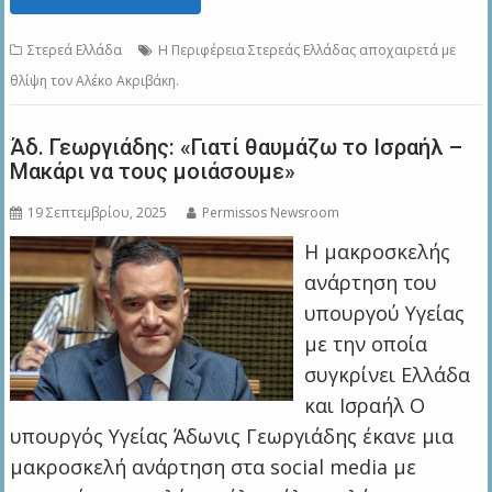
Στερεά Ελλάδα
Η Περιφέρεια Στερεάς Ελλάδας αποχαιρετά με
θλίψη τον Αλέκο Ακριβάκη.
Άδ. Γεωργιάδης: «Γιατί θαυμάζω το Ισραήλ –
Μακάρι να τους μοιάσουμε»
19 Σεπτεμβρίου, 2025
Permissos Newsroom
Η μακροσκελής
ανάρτηση του
υπουργού Υγείας
με την οποία
συγκρίνει Ελλάδα
και Ισραήλ Ο
υπουργός Υγείας Άδωνις Γεωργιάδης έκανε μια
μακροσκελή ανάρτηση στα social media με