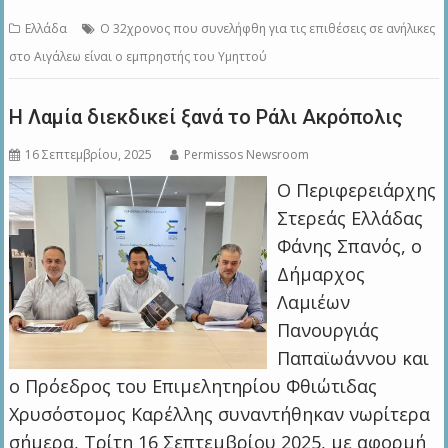
Ελλάδα
Ο 32χρονος που συνελήφθη για τις επιθέσεις σε ανήλικες
στο Αιγάλεω είναι ο εμπρηστής του Υμηττού
Η Λαμία διεκδικεί ξανά το Ράλι Ακρόπολις
16 Σεπτεμβρίου, 2025
Permissos Newsroom
Ο Περιφερειάρχης
Στερεάς Ελλάδας
Φάνης Σπανός, ο
Δήμαρχος
Λαμιέων
Πανουργιάς
Παπαϊωάννου και
ο Πρόεδρος του Επιμελητηρίου Φθιώτιδας
Χρυσόστομος Καρέλλης συναντήθηκαν νωρίτερα
σήμερα, Τρίτη 16 Σεπτεμβρίου 2025, με αφορμή