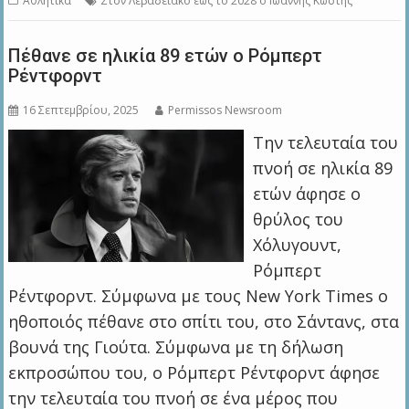
Αθλητικά
Στον Λεβαδειακό έως το 2028 ο Ιωάννης Κωστής
Πέθανε σε ηλικία 89 ετών ο Ρόμπερτ
Ρέντφορντ
16 Σεπτεμβρίου, 2025
Permissos Newsroom
Tην τελευταία του
πνοή σε ηλικία 89
ετών άφησε ο
θρύλος του
Χόλυγουντ,
Ρόμπερτ
Ρέντφορντ. Σύμφωνα με τους New York Times ο
ηθοποιός πέθανε στο σπίτι του, στο Σάντανς, στα
βουνά της Γιούτα. Σύμφωνα με τη δήλωση
εκπροσώπου του, ο Ρόμπερτ Ρέντφορντ άφησε
την τελευταία του πνοή σε ένα μέρος που