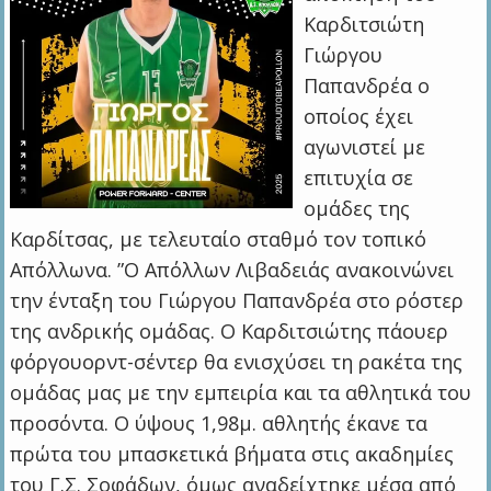
Καρδιτσιώτη
Γιώργου
Παπανδρέα ο
οποίος έχει
αγωνιστεί με
επιτυχία σε
ομάδες της
Καρδίτσας, με τελευταίο σταθμό τον τοπικό
Απόλλωνα. ”Ο Απόλλων Λιβαδειάς ανακοινώνει
την ένταξη του Γιώργου Παπανδρέα στο ρόστερ
της ανδρικής ομάδας. Ο Καρδιτσιώτης πάουερ
φόργουορντ-σέντερ θα ενισχύσει τη ρακέτα της
ομάδας μας με την εμπειρία και τα αθλητικά του
προσόντα. Ο ύψους 1,98μ. αθλητής έκανε τα
πρώτα του μπασκετικά βήματα στις ακαδημίες
του Γ.Σ. Σοφάδων, όμως αναδείχτηκε μέσα από