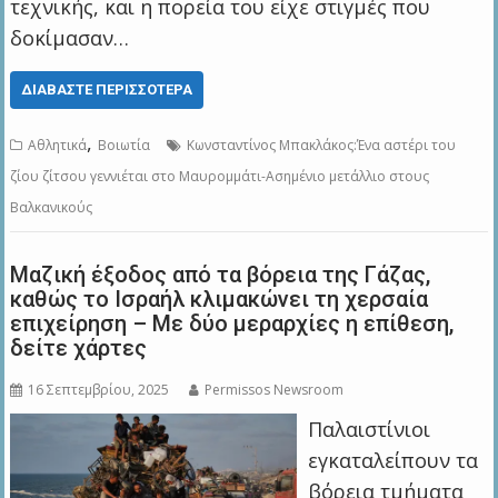
τεχνικής, και η πορεία του είχε στιγμές που
δοκίμασαν…
ΔΙΑΒΆΣΤΕ ΠΕΡΙΣΣΌΤΕΡΑ
,
Αθλητικά
Βοιωτία
Κωνσταντίνος Μπακλάκος:Ένα αστέρι του
ζίου ζίτσου γεννιέται στο Μαυρομμάτι-Ασημένιο μετάλλιο στους
Βαλκανικούς
Μαζική έξοδος από τα βόρεια της Γάζας,
καθώς το Ισραήλ κλιμακώνει τη χερσαία
επιχείρηση – Με δύο μεραρχίες η επίθεση,
δείτε χάρτες
16 Σεπτεμβρίου, 2025
Permissos Newsroom
Παλαιστίνιοι
εγκαταλείπουν τα
βόρεια τμήματα