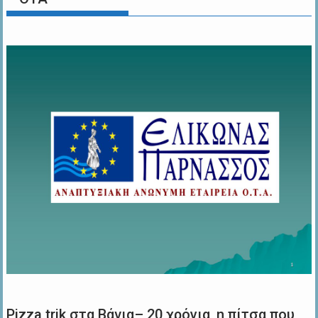
Pizza trik στα Βάγια– 20 χρόνια, η πίτσα που