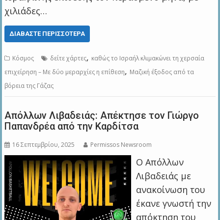
χιλιάδες…
ΔΙΑΒΆΣΤΕ ΠΕΡΙΣΣΌΤΕΡΑ
,
Κόσμος
δείτε χάρτες
καθώς το Ισραήλ κλιμακώνει τη χερσαία
,
επιχείρηση – Με δύο μεραρχίες η επίθεση
Μαζική έξοδος από τα
βόρεια της Γάζας
Απόλλων Λιβαδειάς: Απέκτησε τον Γιώργο
Παπανδρέα από την Καρδίτσα
16 Σεπτεμβρίου, 2025
Permissos Newsroom
Ο Απόλλων
Λιβαδειάς με
ανακοίνωση του
έκανε γνωστή την
απόκτηση του