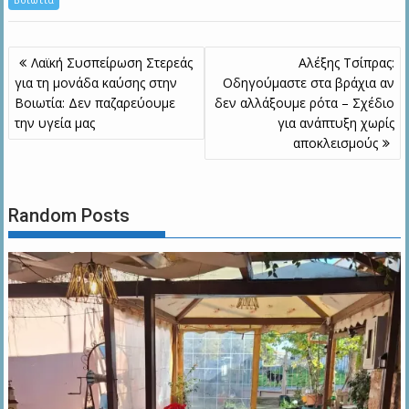
Πλοήγηση
Λαϊκή Συσπείρωση Στερεάς
Αλέξης Τσίπρας:
άρθρων
για τη μονάδα καύσης στην
Οδηγούμαστε στα βράχια αν
Βοιωτία: Δεν παζαρεύουμε
δεν αλλάξουμε ρότα – Σχέδιο
την υγεία μας
για ανάπτυξη χωρίς
αποκλεισμούς
Random Posts