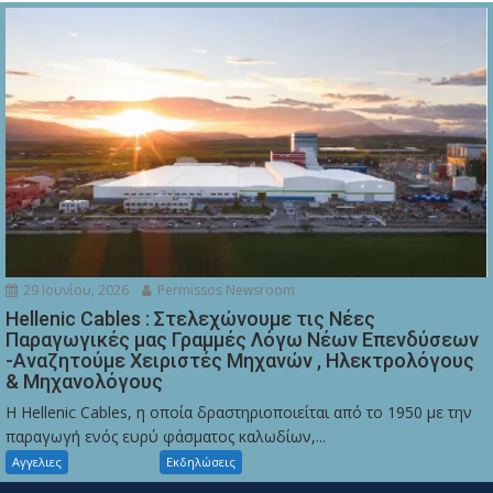
29 Ιουνίου, 2026
Permissos Newsroom
Hellenic Cables : Στελεχώνουμε τις Νέες
Παραγωγικές μας Γραμμές Λόγω Νέων Επενδύσεων
-Αναζητούμε Χειριστές Μηχανών , Ηλεκτρολόγους
& Μηχανολόγους
Η Hellenic Cables, η οποία δραστηριοποιείται από το 1950 με την
παραγωγή ενός ευρύ φάσματος καλωδίων,...
Αγγελιες
Εκδηλώσεις