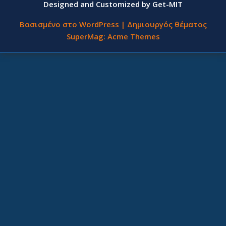
Designed and Customized by Get-MIT
Βασισμένο στο WordPress
|
Δημιουργός θέματος
SuperMag:
Acme Themes