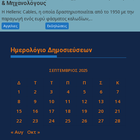
& Μηχανολόγους
Η Hellenic Cables, η οποία δραστηριοποιείται από το 1950 με την
παραγωγή ενός ευρύ φάσματος καλωδίων,...
Αγγελιες
Εκδηλώσεις
Ημερολόγιο Δημοσιεύσεων
ΣΕΠΤΈΜΒΡΙΟΣ 2025
Δ
Τ
Τ
Π
Π
Σ
Κ
1
2
3
4
5
6
7
8
9
10
11
12
13
14
15
16
17
18
19
20
21
22
23
24
25
26
27
28
29
30
« Αυγ
Οκτ »