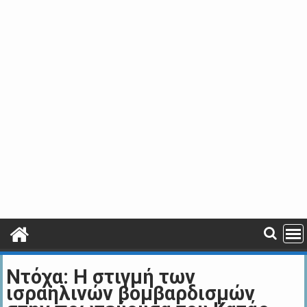
Ντόχα: Η στιγμή των
ισραηλινών βομβαρδισμών