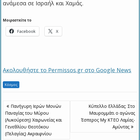
ανάμεσα σε Ισραήλ και Χαμάς.
Μοιραστείτε το
Facebook
X
Ακολουθήστε το Permissos.gr στο Google News
Κόσμος
Πλοήγηση
Πανήγυρη Ιερών Μονών
Κύπελλο Ελλάδας: Στο
άρθρων
Παναγίας του Μύρου
Μαυρομμάτι ο αγώνας
(Λυκούρεση) Χαιρωνείας και
Έσπερος My ΚΤΕΟ Λαμίας-
Γενεθλίου Θεοτόκου
Αμύντας
(Πελαγίας) Ακραιφνίου