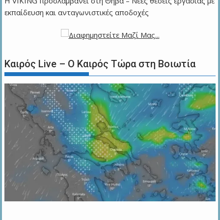
Η VIKING προσλαμβάνει στη Θήβα – Νέες θέσεις εργασίας με
εκπαίδευση και ανταγωνιστικές αποδοχές
Καιρός Live – Ο Καιρός Τώρα στη Βοιωτία