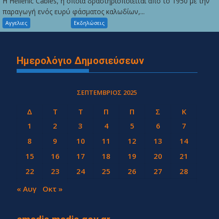
Η Hellenic Cables, η οποία δραστηριοποιείται από το 1950 με την
παραγωγή ενός ευρύ φάσματος καλωδίων,...
Αγγελιες
Εκδηλώσεις
Ημερολόγιο Δημοσιεύσεων
ΣΕΠΤΈΜΒΡΙΟΣ 2025
Δ
Τ
Τ
Π
Π
Σ
Κ
1
2
3
4
5
6
7
8
9
10
11
12
13
14
15
16
17
18
19
20
21
22
23
24
25
26
27
28
29
30
« Αυγ
Οκτ »