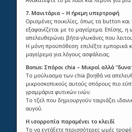
Ανακατέψτε το με λάδι και λεμόνι για μι
7. Μανιτάρια – Η ήρεμη υπερτροφή
Ορισμένες ποικιλίες, όπως τα button και 
εξαφανίζεται με το μαγείρεμα. Επίσης, 
απελευθερώνει βήτα-γλυκάνες που λειτου
Η μόνη προϋπόθεση: επιλέξτε εμπορικά κ
μαγείρεμα για λόγους ασφάλειας.
Bonus: Σπόροι chia – Μικροί αλλά “δυνα
Το μούλιασμα των chia βοηθά να απελευθ
μικροσκοπικούς αυτούς σπόρους πιο εύπ
γραμμάρια φυτικών ινών.
Το τζελ που δημιουργούν ταιριάζει ιδανι
αυγού.
Η ισορροπία παραμένει το κλειδί
Το να εντάξετε περισσότερες ωμές τροφές