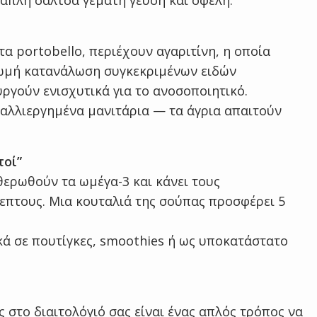
α απλή σάλτσα γεμάτη γεύση και οφέλη.
τα portobello, περιέχουν αγαριτίνη, η οποία
η ωμή κατανάλωση συγκεκριμένων ειδών
ργούν ενισχυτικά για το ανοσοποιητικό.
αλλιεργημένα μανιτάρια — τα άγρια απαιτούν
τοί”
ερωθούν τα ωμέγα-3 και κάνει τους
επτους. Μια κουταλιά της σούπας προσφέρει 5
κά σε πουτίγκες, smoothies ή ως υποκατάστατο
 στο διαιτολόγιό σας είναι ένας απλός τρόπος να