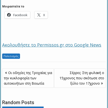
Μοιραστείτε το
Facebook
X
Ακολουθήστε το Permissos.gr στο Google News
Πολιτισμός
Πλοήγηση
Οι οδηγίες της Τροχαίας για
Σέρρες: Στη φυλακή ο
άρθρων
την κυκλοφορία των
15χρονος που σκότωσε στο
αυτοκινήτων στη Βοιωτία
ξύλο τον 17χρονο
Random Posts