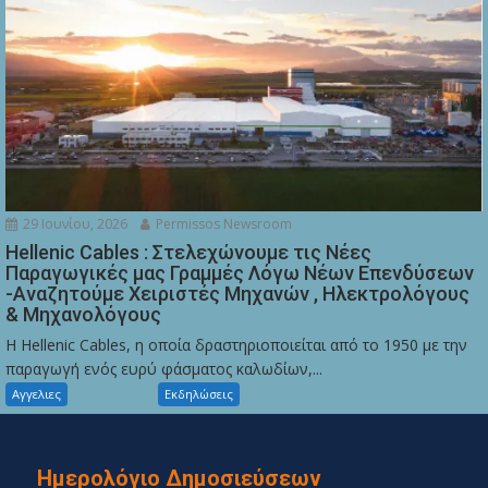
29 Ιουνίου, 2026
Permissos Newsroom
Hellenic Cables : Στελεχώνουμε τις Νέες
Παραγωγικές μας Γραμμές Λόγω Νέων Επενδύσεων
-Αναζητούμε Χειριστές Μηχανών , Ηλεκτρολόγους
& Μηχανολόγους
Η Hellenic Cables, η οποία δραστηριοποιείται από το 1950 με την
παραγωγή ενός ευρύ φάσματος καλωδίων,...
Αγγελιες
Εκδηλώσεις
Ημερολόγιο Δημοσιεύσεων